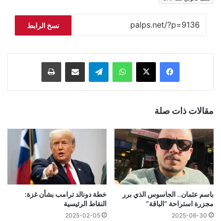
نسخ الرابط
فيسبوك
‫X
واتساب
تيلقرام
مشاركة عبر البريد
طباعة
مقالات ذات صلة
باسم عثمان.. الجاسوس الذي برر
خطة دونالد ترامب بشأن غزة:
مجزرة استراحة “الباقة”
النقاط الرئيسية
2025-02-05
2025-06-30