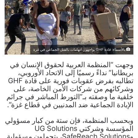
بالأسماء: قادة GHF يواجهون اتهامات بالقتل الجماعي في غزة
وجهت “المنظمة العربية لحقوق الإنسان في
بريطانيا” نداءً رسميًا إلى الاتحاد الأوروبي،
تطالبه بفرض عقوبات فورية على قادة GHF
وشركائهم من شركات الأمن الخاصة، على
خلفية ما وصفته بـ”التورط المباشر في جرائم
الإبادة الجماعية ضد المدنيين في قطاع غزة”.
وبحسب المنظمة، فإن ستة من كبار مسؤولي
المؤسسة وشركتي UG Solutions
وSafeReach Solutions، يتحملون مسؤولية