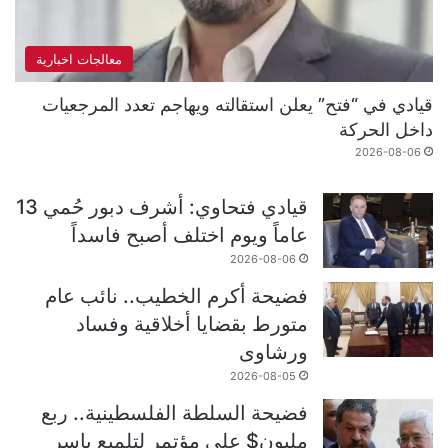
معالجات اخبارية
قيادي في “فتح” يعلن استقالته ويهاجم تعدد المرجعيات
داخل الحركة
2026-08-06
قيادي فتحاوي: أشرف دبور حُمي 13
عاماً ويوم اختلف أصبح فاسداً
2026-08-06
فضيحة أكرم الخطيب.. نائب عام
متورط بقضايا أخلاقية وفساد
ورشاوى
2026-08-05
فضيحة السلطة الفلسطينية.. ربع
مليون$ على مؤتمر لتلميع ياسر