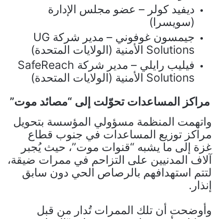
ديفيد كولر – عضو مجلس الإدارة
(سويسرا)
جيمسون غوفوني – مدير شركة UG
Solutions الأمنية (الولايات المتحدة)
فيليب رايلي – مدير شركة SafeReach
Solutions الأمنية (الولايات المتحدة)
مراكز المساعدات تحوّلت إلى “مصائد موت”
واتهمت المنظمة مسؤولي المؤسسة بتحويل
مراكز توزيع المساعدات في جنوب قطاع
غزة إلى ما يشبه “قنوات موت”، حيث يُجبر
آلاف المدنيين على التزاحم في ممرات ضيقة،
لتتم استهدافهم بالرصاص الحي دون سابق
إنذار.
وأوضحت أن تلك الممرات تُدار من قبل