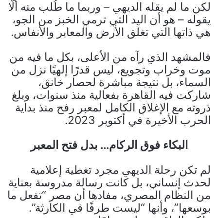
لكن ما لم يقله الديهي – وربما ما طُلب منه ألّا
يقوله – هو أن اليد التي ترمي الخبز من الجو،
هي ذاتها التي تغلق الأرض والمعابر والأنفاس.
فالمشهد الذي رآه من الأعلى، بكل ما فيه من
موت وخراب وتجويع، ليس قدرًا إلهيًا نزل من
السماء، بل نتيجة مباشرة لحصار خانق،
شاركت فيه القاهرة بفعالية منذ سنوات، وبلغ
ذروته مع الإغلاق الكامل لمعبر رفح منذ بداية
الحرب الأخيرة في أكتوبر 2023.
البكاء فوق الركام… بدل فتح المعبر
لم تكن رحلة الديهي مجرد تغطية إعلامية
لحدث إنساني، بل كانت رسالة مدروسة بعناية
من النظام المصري، مفادها أن مصر “تفعل ما
بوسعها”، وأنها “ليست طرفًا في الكارثة”.