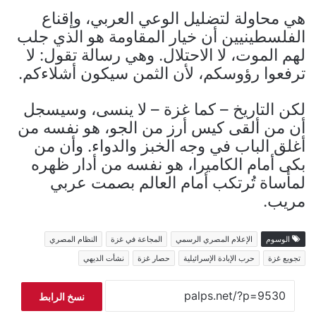
هي محاولة لتضليل الوعي العربي، وإقناع
الفلسطينيين أن خيار المقاومة هو الذي جلب
لهم الموت، لا الاحتلال. وهي رسالة تقول: لا
ترفعوا رؤوسكم، لأن الثمن سيكون أشلاءكم.
لكن التاريخ – كما غزة – لا ينسى، وسيسجل
أن من ألقى كيس أرز من الجو، هو نفسه من
أغلق الباب في وجه الخبز والدواء. وأن من
بكى أمام الكاميرا، هو نفسه من أدار ظهره
لمأساة تُرتكب أمام العالم بصمت عربي
مريب.
الوسوم
الإعلام المصري الرسمي
المجاعة في غزة
النظام المصري
تجويع غزة
حرب الإبادة الإسرائيلية
حصار غزة
نشأت الديهي
نسخ الرابط