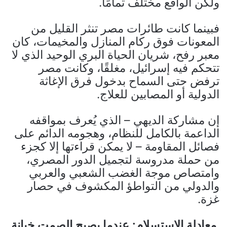
ولكن الواقع مختلف تمامًا.
فبينما كانت طائرات مصر تنثر القليل من
المعونات فوق ركام المنازل والمخيمات، كان
معبر رفح، شريان الحياة البري الوحيد الذي لا
تتحكم فيه إسرائيل، مغلقًا، وكانت مصر
ترفض حتى السماح بدخول فرق الإغاثة
الدولية أو المصابين للعلاج.
إن مشاركة الديهي – الذي يُعرف بمواقفه
الداعمة بالكامل للنظام، وهجومه الدائم على
فصائل المقاومة – لا يمكن قراءتها إلا كجزء
من حملة مدروسة لتجميل الدور المصري،
وامتصاص موجة الغضب الشعبي والعربي
والدولي من التواطؤ المكشوف في حصار
غزة.
معادلة الاستسلام: عندما يصبح الصمت خيانة