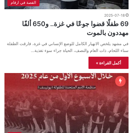
القصة في ارقام
2025-07-18
69 طفلًا قضوا جوعًا في غزة.. و650 ألفًا
مهددون بالموت
في مشهد يلخص الانهيار الكامل للوضع الإنساني في غزة، فارقت الطفلة
سناء اللحام، ذات العام والنصف، الحياة جراء سوء تغذية…
أكمل القراءة »