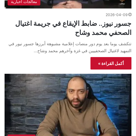
معالجات اخبارية
2026-04-09
جسور نيوز.. ضابط الإيقاع في جريمة اغتيال
الصحفي محمد وشاح
تتكشف يوما بعد يوم دور منصات إعلامية مشبوهة أبرزها جسور نيور في
التمهيد لاغتيال الصحفييين في غزة وآخرهم محمد وشاح…
أكمل القراءة »