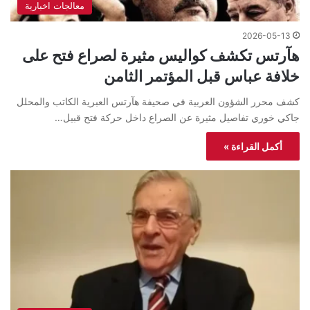
معالجات اخبارية
2026-05-13
هآرتس تكشف كواليس مثيرة لصراع فتح على
خلافة عباس قبل المؤتمر الثامن
كشف محرر الشؤون العربية في صحيفة هآرتس العبرية الكاتب والمحلل
جاكي خوري تفاصيل مثيرة عن الصراع داخل حركة فتح قبيل…
أكمل القراءة »