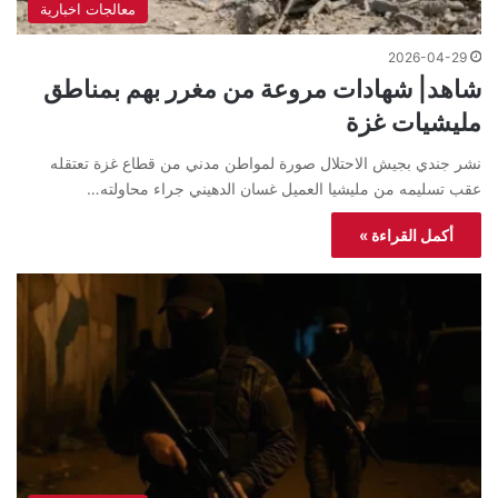
معالجات اخبارية
2026-04-29
شاهد| شهادات مروعة من مغرر بهم بمناطق
مليشيات غزة
نشر جندي بجيش الاحتلال صورة لمواطن مدني من قطاع غزة تعتقله
عقب تسليمه من مليشيا العميل غسان الدهيني جراء محاولته…
أكمل القراءة »