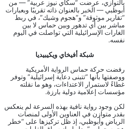
بالتوازي، عرضت “سكاي نيوز عربية” — من
أبوظبي — الخبر بالعنوان ذاته تقريبًا وبعبارات
“تقارير موثوقة” و“هجوم وشيك”، في ربط
مباشر بين أي تدهور وبين حماس لا بين
الغارات الإسرائيلية التي تواصلت في اليوم
نفسه.
شبكة أفيخاي ويكيبيديا
رفضت حركة حماس الرواية الأمريكية
ووصفتها بأنها “تتبنى دعاية إسرائيلية” وتوفر
غطاءً لاستمرار الاعتداءات، وهو ما نقلته
مؤسسات إعلامية دولية بارزة.
لكن وجود رواية نافية بهذه السرعة لم ينعكس
بقدر متوازن في العناوين الأولى لمنصات
الرياض وأبوظبي، إذ ظل تركيزها على “خطر
هجوم حماس” بدل إبراز سياق الغارات