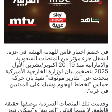
في خضم اختبار قاس للهدنة الهشة في غزة،
انشغل جزء مؤثر من المنصات السعودية
والإماراتية منذ 19–20 أكتوبر/تشرين الأول
2025 بتضخيم بيان لوزارة الخارجية الأميركية
يتحدث عن “تقارير موثوقة” تفيد بأن حركة
حماس “تخطط لهجوم وشيك على المدنيين
في غزة”.
وقدمت تلك المنصات السردية بوصفها حقيقة
قاطعة، لا سيما قناتَي “العربية” و“سكاي نيوز