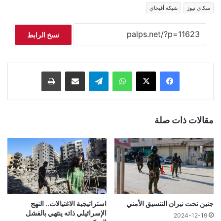
سكاي نيوز
شبكة أفيخاي
نسخ الرابط
فيسبوك
‫X
واتساب
تيلقرام
مشاركة عبر البريد
طباعة
مقالات ذات صلة
جنين تحت نيران التنسيق الأمني
استراتيجية الاغتيالات.. النهج
الإسرائيلي ذاته ينتهي بالفشل
2024-12-19