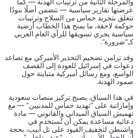
والمرحلة الثانية من ترتيبات الهدنة — كما
عرضتها تقارير سياسية — تتضمن أصلًا بنودًا
تتعلق بتجريد حماس من السلاح وترتيبات
حوكمة لاحقة، ما يمنح هذا الخطاب أرضية
سياسية يجري تسويقها للرأي العام العربي
كـ“ضرورة”.
وقد تزامن تضخيم التحذير الأميركي مع تصاعد
دعوات في إسرائيل للعودة إلى القصف
الواسع، ومع رسائل أميركية متباينة حول
صمود الهدنة.
في هذا السياق، يصبح تركيز منصات سعودية
وإماراتية على “تهديد حماس للمدنيين” — مع
تهميش السياق الميداني والقانوني — مادة
دعائية مساعدة يمكن أن تُستخدم في
واشنطن لتخفيف القيود على تل أبيب، بحجة
أن الخطر الأبرز يأتي من “عنف داخلي”