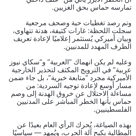
تمارسه حماس بحق الغزيين.
وتم رصد تغطيات حية وصحف مرجعية
سجلت اللحظة: غارات كثيفة، هدنة تتهاوى،
وبيان أميركي يُستثمر إعلاميًا لإعادة تعريف
الطرف المهدد للمدنيين.
وعليه لم يكن انهماك “العربية” و“سكاي نيوز
عربية” في الترويج المكثف لتحذير الخارجية
الأميركية مجرد “متابعة خبرية”، بل جاء ضمن
مسار أوسع لإعادة توجيه السردية: من
مساءلة الاحتلال عن خروق الهدنة إلى وصم
حماس بأنها الخطر المباشر على المدنيين
الفلسطينيين.
بهذه الصياغة، يُحرك الرأي العام بعيدًا عن
المطالبة بكبح آلة الحرب، ويُمهد — سياسيًا