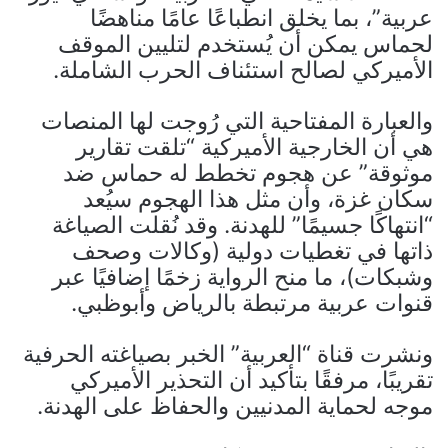
عربية”، بما يخلق انطباعًا عامًا مناهضًا
لحماس يمكن أن يُستخدم لتليين الموقف
الأميركي لصالح استئناف الحرب الشاملة.
والعبارة المفتاحية التي رُوجت لها المنصات
هي أن الخارجية الأميركية “تلقت تقارير
موثوقة” عن هجوم تخطط له حماس ضد
سكان غزة، وأن مثل هذا الهجوم سيُعد
“انتهاكًا جسيمًا” للهدنة. وقد نُقلت الصياغة
ذاتها في تغطيات دولية (وكالات وصحف
وشبكات)، ما منح الرواية زخمًا إضافيًا عبر
قنوات عربية مرتبطة بالرياض وأبوظبي.
ونشرت قناة “العربية” الخبر بصياغته الحرفية
تقريبًا، مرفقًا بتأكيد أن التحذير الأميركي
موجه لحماية المدنيين والحفاظ على الهدنة.