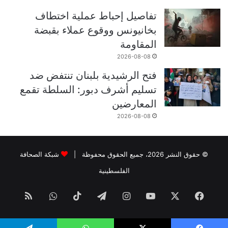
تفاصيل إحباط عملية اختطاف
بخانيونس ووقوع عملاء بقبضة
المقاومة
2026-08-08
فتح الرشيدية بلبنان تنتفض ضد
تسليم أشرف دبور: السلطة تقمع
المعارضين
2026-08-08
© حقوق النشر 2026، جميع الحقوق محفوظة |
شبكة الصحافة
الفلسطينية
فيسبوك
‫X
‫YouTube
انستقرام
تيلقرام
‫TikTok
واتساب
ملخص
الموقع