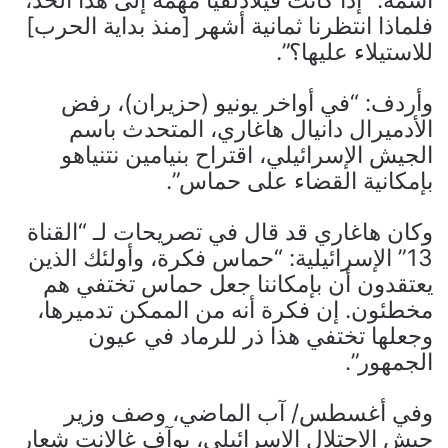
فلماذا انتظرنا ثمانية أشهر [منذ بداية الحرب]
للاستيلاء عليها؟”.
وأردف: “في أواخر يونيو (حزيران)، رفض
الأدميرال دانيال هاغاري، المتحدث باسم
الجيش الإسرائيلي، اقتراح بنيامين نتنياهو
بإمكانية القضاء على حماس”.
وكان هاغاري قد قال في تصريحات لـ “القناة
13” الإسرائيلية: “حماس فكرة، وأولئك الذين
يعتقدون أن بإمكاننا جعل حماس تختفي هم
مخطئون. إن فكرة أنه من الممكن تدميرها،
وجعلها تختفي هذا ذر للرماد في عيون
الجمهور”.
وفي أغسطس/ آب الماضي، وصف وزير
جيش الاحتلال الإسرائيلي، يوآف غالانت شعار