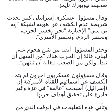
صحيفة نيويورك تايمز.
وقال مسؤول عسكري إسرائيلي كبير تحدث
شريطة عدم الكشف عن هويته لشبكة “إيه
بي سي” الإخبارية “نحن نخسر الحرب،
ونخسر الردع، ونخسر الأسرى”.
وحذر المسؤول أيضا من شن هجوم على
لبنان، قائلا إن الحرب هناك “من السهل أن
تبدأ، ولكن من الصعب للغاية أن تنتهي”.
وقال مسؤولون عسكريون آخرون لم يتم
الكشف عن أسمائهم للقناة الأميركية إن
(إسرائيل) أصبحت “عالقة” في غزة وغير
قادرة على تحقيق أهداف حربها.
وتأتي هذه التعليقات في الوقت الذي من