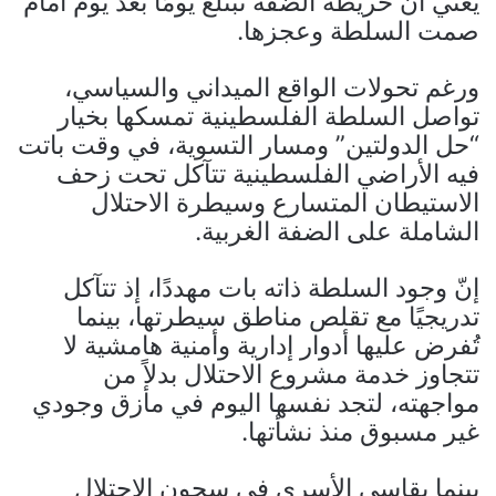
يعني أن خريطة الضفة تُبتلع يومًا بعد يوم أمام
صمت السلطة وعجزها.
ورغم تحولات الواقع الميداني والسياسي،
تواصل السلطة الفلسطينية تمسكها بخيار
“حل الدولتين” ومسار التسوية، في وقت باتت
فيه الأراضي الفلسطينية تتآكل تحت زحف
الاستيطان المتسارع وسيطرة الاحتلال
الشاملة على الضفة الغربية.
إنّ وجود السلطة ذاته بات مهددًا، إذ تتآكل
تدريجيًا مع تقلص مناطق سيطرتها، بينما
تُفرض عليها أدوار إدارية وأمنية هامشية لا
تتجاوز خدمة مشروع الاحتلال بدلاً من
مواجهته، لتجد نفسها اليوم في مأزق وجودي
غير مسبوق منذ نشأتها.
بينما يقاسي الأسرى في سجون الاحتلال