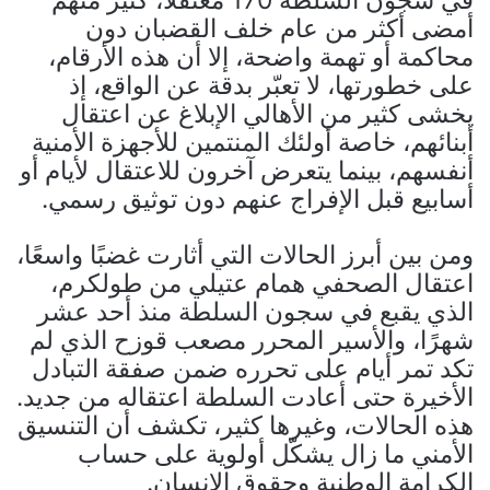
أمضى أكثر من عام خلف القضبان دون
محاكمة أو تهمة واضحة، إلا أن هذه الأرقام،
على خطورتها، لا تعبّر بدقة عن الواقع، إذ
يخشى كثير من الأهالي الإبلاغ عن اعتقال
أبنائهم، خاصة أولئك المنتمين للأجهزة الأمنية
أنفسهم، بينما يتعرض آخرون للاعتقال لأيام أو
أسابيع قبل الإفراج عنهم دون توثيق رسمي.
ومن بين أبرز الحالات التي أثارت غضبًا واسعًا،
اعتقال الصحفي همام عتيلي من طولكرم،
الذي يقبع في سجون السلطة منذ أحد عشر
شهرًا، والأسير المحرر مصعب قوزح الذي لم
تكد تمر أيام على تحرره ضمن صفقة التبادل
الأخيرة حتى أعادت السلطة اعتقاله من جديد.
هذه الحالات، وغيرها كثير، تكشف أن التنسيق
الأمني ما زال يشكّل أولوية على حساب
الكرامة الوطنية وحقوق الإنسان.