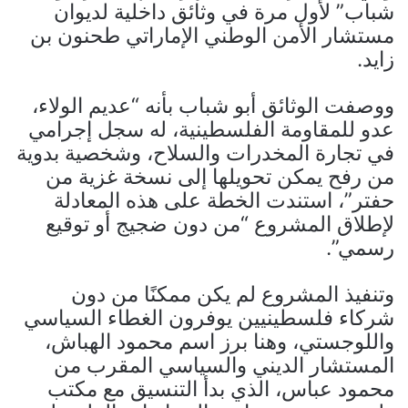
شباب” لأول مرة في وثائق داخلية لديوان
مستشار الأمن الوطني الإماراتي طحنون بن
زايد.
ووصفت الوثائق أبو شباب بأنه “عديم الولاء،
عدو للمقاومة الفلسطينية، له سجل إجرامي
في تجارة المخدرات والسلاح، وشخصية بدوية
من رفح يمكن تحويلها إلى نسخة غزية من
حفتر”، استندت الخطة على هذه المعادلة
لإطلاق المشروع “من دون ضجيج أو توقيع
رسمي”.
وتنفيذ المشروع لم يكن ممكنًا من دون
شركاء فلسطينيين يوفرون الغطاء السياسي
واللوجستي، وهنا برز اسم محمود الهباش،
المستشار الديني والسياسي المقرب من
محمود عباس، الذي بدأ التنسيق مع مكتب