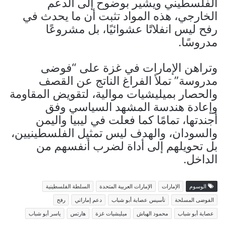
الفلسطيني ويشير بوضوح إلى الدعم
الخارجي، هذه المواد تثبت أن ما يحدث في
رفح ليس انفلاتًا عشوائيًا، بل مشروعًا
مدروسًا.
وتراهن الإمارات في غزة على “فوضى
مدروسة” تملأ الفراغ الناتج عن القصف
والحصار بميليشيات موالية، لتقويض المقاومة
وإعادة هندسة المشهد السياسي وفق
أجندتها، تمامًا كما فعلت في ليبيا واليمن
والسودان، والهدف ليس تمثيل الفلسطينيين،
بل تحويلهم إلى أداة لضرب أنفسهم من
الداخل.
الوسوم
الإمارات
الإمارات العربية المتحدة
السلطة الفلسطينية
الفوضى المسلحة
تأسيس عصابة أبو شباب
دعم إماراتي
رفح
عصابة أبو شباب
محمود الهباش
ميليشيات غزة
هارتس
ياسر أبو شباب