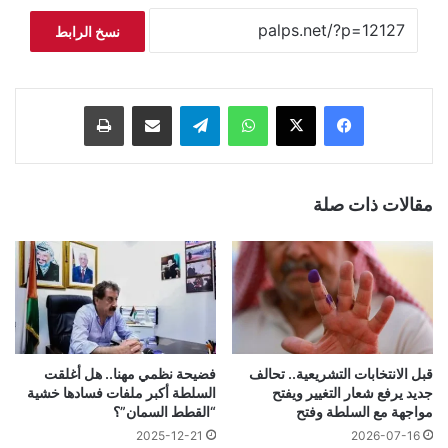
نسخ الرابط
فيسبوك
‫X
واتساب
تيلقرام
مشاركة عبر البريد
طباعة
مقالات ذات صلة
قبل الانتخابات التشريعية.. تحالف
فضيحة نظمي مهنا.. هل أغلقت
جديد يرفع شعار التغيير ويفتح
السلطة أكبر ملفات فسادها خشية
مواجهة مع السلطة وفتح
“القطط السمان”؟
2025-12-21
2026-07-16