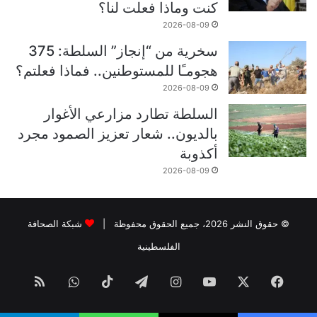
كنت وماذا فعلت لنا؟
2026-08-09
سخرية من “إنجاز” السلطة: 375
هجومـًا للمستوطنين.. فماذا فعلتم؟
2026-08-09
السلطة تطارد مزارعي الأغوار
بالديون.. شعار تعزيز الصمود مجرد
أكذوبة
2026-08-09
© حقوق النشر 2026، جميع الحقوق محفوظة |
شبكة الصحافة
الفلسطينية
فيسبوك
‫X
‫YouTube
انستقرام
تيلقرام
‫TikTok
واتساب
ملخص
الموقع