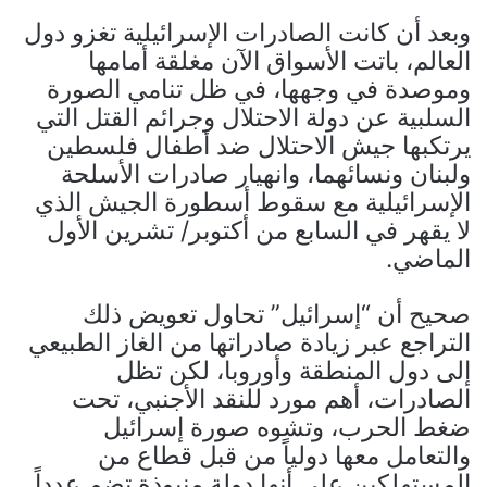
وبعد أن كانت الصادرات الإسرائيلية تغزو دول
العالم، باتت الأسواق الآن مغلقة أمامها
وموصدة في وجهها، في ظل تنامي الصورة
السلبية عن دولة الاحتلال وجرائم القتل التي
يرتكبها جيش الاحتلال ضد أطفال فلسطين
ولبنان ونسائهما، وانهيار صادرات الأسلحة
الإسرائيلية مع سقوط أسطورة الجيش الذي
لا يقهر في السابع من أكتوبر/ تشرين الأول
الماضي.
صحيح أن “إسرائيل” تحاول تعويض ذلك
التراجع عبر زيادة صادراتها من الغاز الطبيعي
إلى دول المنطقة وأوروبا، لكن تظل
الصادرات، أهم مورد للنقد الأجنبي، تحت
ضغط الحرب، وتشوه صورة إسرائيل
والتعامل معها دولياً من قبل قطاع من
المستهلكين على أنها دولة منبوذة تضم عدداً