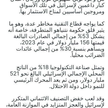
كبار داعمين لإسرائيل في تلك الأسواق
ومروجين أساسيين لمناخ الاستثمار بها.
كما يواجه قطاع التقنية مخاطر عدة، وهو ما
يثير قلق حكومة نتنياهو المتطرفة، خاصة أنه
يشكل 53% من إجمالي الصادرات البالغة
قيمتها 156 مليار دولار في عام 2023،
ويساهم بنسبة 30% من إجمالي عائدات
الضرائب محلياً.
وتمثل صناعة التكنولوجيا 18% من الناتج
المحلي الإجمالي الإسرائيلي البالغ نحو 521
مليار دولار، ومن ثم يعد المحرك الرئيسي
للنمو داخل دولة الاحتلال.
وقد لعب خفض التصنيف الائتماني المتكرر
لإسرائيل والعجز المتزايد في الموازنة العامة،