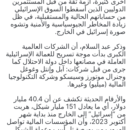
أخرى كثيرة، أزمة ثقة من قبل المستثمرين
الدوليين الذين أسقطوا السوق الإسرائيلي
من حساباتهم الحالية والمستقبلية، في ظل
زيادة المخاطر الجيوسياسية والأمنية وتشوه
صورة إسرائيل في الخارج.
وذكر عبد السلام، أن الشركات العالمية
الكبرى بدأت موجة تسريح للعمالة الإسرائيلية
العاملة في مصانعها داخل دولة الاحتلال كما
جرى من قبل شركات: آبل وإنتل وغوغل
وجنرال موتورز وسيسكو وشركة التكنولوجيا
المالية (ميليو) وغيرها.
والأرقام الحديثة تكشف عن أن 40.4 مليار
دولار، أي ما يعادل 151 مليار شيكل، هربت
من “إسرائيل” إلى الخارج منذ بداية شهر
أكتوبر 2023، وأن المؤسسات المالية تواصل
الهروب من بورصة تل أبيب وعملة الشيكل.