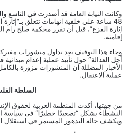
وكانت النيابة العامة قد أصدرت في التاسع وا
48 ساعة على خلفية اتهامات تتعلق بـ“إثارة
إثارة الفزع”، قبل أن تقرر محكمة صلح رام ال
إقامته.
وجاء هذا التوقيف بعد تداول منشورات مفبر
أجل العدالة” حول تأييد عملية إعدام ميدان
الأخبار المضللة أن المنشورات مزورة بالكا
عملية الاعتقال.
السلطة الفلسط
من جهتها، أكدت المنظمة العربية لحقوق الإن
النشطاء يشكل “تصعيدًا خطيرًا” في سياسة ا
ويكشف حالة التدهور المستمر في استقلال ا