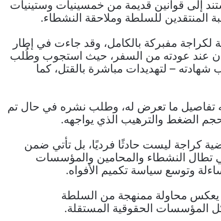
تند إلى قوانين قديمة من خمسينيات وستينيات
بة المنتقدين للسلطة وملاحقة النشطاء.
ة لكراجة مفبركة بالكامل، وقد جاءت في إطار
ن عند عودته من السفر، حيث استجوب وطُلب
شهادته – لتهديدات مباشرة بالقتل، كما
ه تفاصيل ما تعرض له، وطلب نشره في حال تم
د حجم الضغط والترهيب الذي يواجهه.
ة كراجة ليست حادثًا فرديًا، بل تأتي ضمن
تي تطال النشطاء والمحامين والمؤسسات
اءلة وتوسع سياسة تكميم الأفواه.
 يعكس محاولة ممنهجة من السلطة
كل المؤسسات الحقوقية المستقلة.