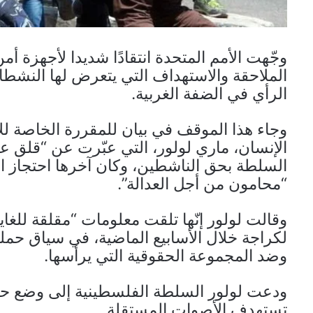
وجّهت الأمم المتحدة انتقادًا شديدا لأجهزة 
الملاحقة والاستهداف التي يتعرض لها النشط
الرأي في الضفة الغربية.
وجاء هذا الموقف في بيان للمقررة الخاصة لل
الإنسان، ماري لولور، التي عبّرت عن “قلق عمي
السلطة بحق الناشطين، وكان آخرها احتجاز ا
“محامون من أجل العدالة”.
وقالت لولور إنّها تلقت معلومات “مقلقة للغاي
لكراجة خلال الأسابيع الماضية، في سياق حم
وضد المجموعة الحقوقية التي يرأسها.
ودعت لولور السلطة الفلسطينية إلى وضع حد ف
تستهدف الأصوات المستقلة.