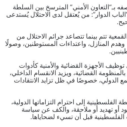
ه بـ“التعاون الأمني” المترسخ بين السلطة
باب الدوار”: من يُعتقل لدى الاحتلال يُستدعى
يح.
عية تتم بينما تتصاعد جرائم الاحتلال من
 وهدم المنازل، واعتداءات المستوطنين، وصولًا
نيين.
ظيف الأجهزة القضائية والأمنية كأدوات
المنظومة القضائية، ويزيد الانقسام الداخلي،
مع الدولي، خصوصًا في ظل تزايد الانتقادات
الفلسطينية إلى احترام التزاماتها الدولية،
د أو تهديد أو ملاحقة، والكف عن سياسة
لفلسطينية قبل أن تسيء لضحاياها.