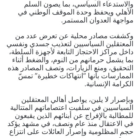
والاستدعاء السياسي، بما يصون السلم
الأهلي ويحفظ وحدة الموقف الوطني في
مواجهة العدوان المستمر.
وكشفت مصادر محلية عن تعرض عدد من
المعتقلين السياسيين لتعذيب جسدي ونفسي
داخل مراكز الاحتجاز التابعة لأجهزة السلطة،
بما يشمل حرمانهم من النوم، والضغط أثناء
التحقيق، ومنع الزيارات، وتصف المصادر هذه
الممارسات بأنها “انتهاكات خطيرة” تمسّ
الكرامة الإنسانية.
وبإصرار لا يلين، يواصل أهالي المعتقلين
السياسيين في سلفيت اعتصاماتهم المتتالية
للمطالبة بالإفراج عن أبنائهم الذين يقبعون
في الاعتقال منذ عام ونصف، في مشهد يؤكد
حجم المظلومية وإصرار العائلات على انتزاع