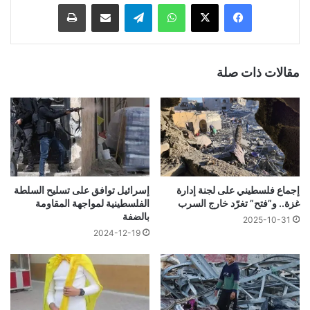
فيسبوك
‫X
واتساب
تيلقرام
مشاركة عبر البريد
طباعة
مقالات ذات صلة
إجماع فلسطيني على لجنة إدارة
إسرائيل توافق على تسليح السلطة
غزة.. و”فتح” تغرّد خارج السرب
الفلسطينية لمواجهة المقاومة
بالضفة
2025-10-31
2024-12-19