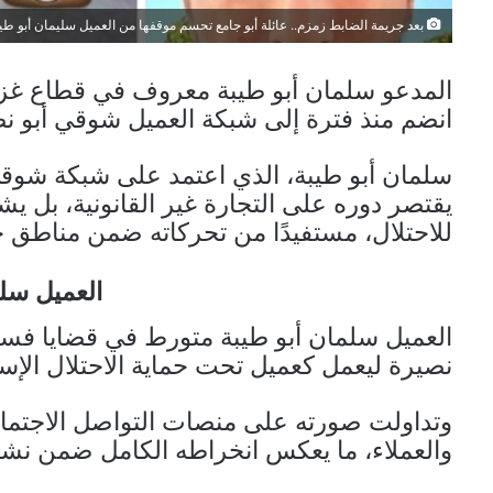
بعد جريمة الضابط زمزم.. عائلة أبو جامع تحسم موقفها من العميل سليمان أبو طي
المدعو سلمان أبو طيبة معروف في قطاع غزة
انضم منذ فترة إلى شبكة العميل شوقي أبو نصي
سلمان أبو طيبة، الذي اعتمد على شبكة شوقي 
يقتصر دوره على التجارة غير القانونية، بل 
للاحتلال، مستفيدًا من تحركاته ضمن مناطق ج
العميل سلم
العميل سلمان أبو طيبة متورط في قضايا فسا
نصيرة ليعمل كعميل تحت حماية الاحتلال الإسر
وتداولت صورته على منصات التواصل الاجتما
والعملاء، ما يعكس انخراطه الكامل ضمن نش