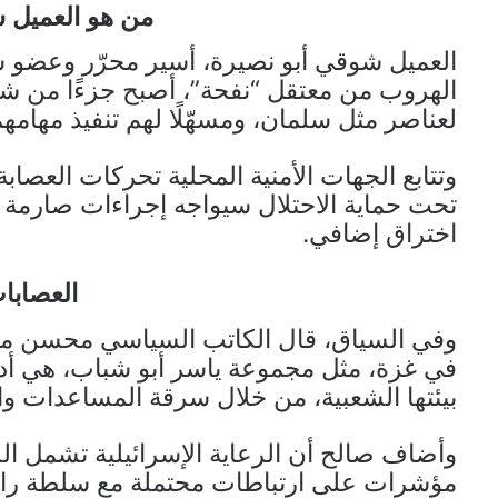
من هو العميل 
العميل شوقي أبو نصيرة، أسير محرّر وعضو سا
الهروب من معتقل “نفحة”، أصبح جزءًا من شبكة
لعناصر مثل سلمان، ومسهّلًا لهم تنفيذ مهام
وتتابع الجهات الأمنية المحلية تحركات العصاب
تحت حماية الاحتلال سيواجه إجراءات صارمة 
اختراق إضافي.
العصابا
وفي السياق، قال الكاتب السياسي محسن مح
في غزة، مثل مجموعة ياسر أبو شباب، هي أداة
بيئتها الشعبية، من خلال سرقة المساعدات وابت
وأضاف صالح أن الرعاية الإسرائيلية تشمل الس
مؤشرات على ارتباطات محتملة مع سلطة رام ا