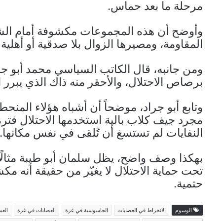
مرحلة ما بعد حماس.
وأوضح أن هذه المجموعات مكشوفة أمام الشا
المقاومة، ومصيرها الزوال بلا صدقية أو أهلية ل
ومن جانبه، قال الكاتب السياسي محمد أبو جر
برصاص الاحتلال، والأحقر منه ذاك الذي يبرر ا
وتابع أبو جراد، موضحاً أن أشباه هؤلاء المنحط
مجرد جيف كلاب بالية استخدمها الاحتلال فترة
النفايات لم تستسغ أن تُلقى في نفس مكانها.
بهكذا وصف واضح، يظل سلمان أبو طيبة مثالًا ح
تحت حماية الاحتلال لا يغيّر من حقيقة أنه 
حتمية.
الوسوم
الانخراط في العصابات
الجاسوسية في غزة
العصابات في غزة
العم