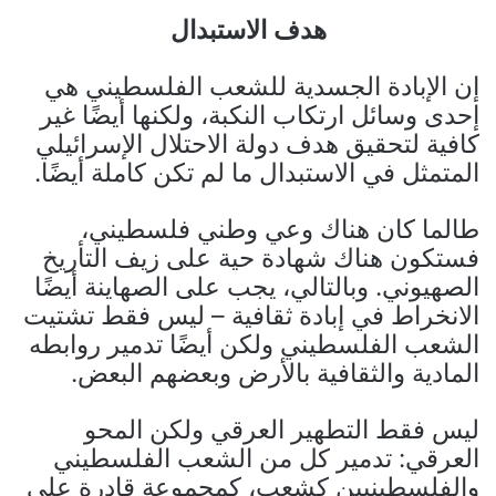
هدف الاستبدال
إن الإبادة الجسدية للشعب الفلسطيني هي
إحدى وسائل ارتكاب النكبة، ولكنها أيضًا غير
كافية لتحقيق هدف دولة الاحتلال الإسرائيلي
المتمثل في الاستبدال ما لم تكن كاملة أيضًا.
طالما كان هناك وعي وطني فلسطيني،
فستكون هناك شهادة حية على زيف التأريخ
الصهيوني. وبالتالي، يجب على الصهاينة أيضًا
الانخراط في إبادة ثقافية – ليس فقط تشتيت
الشعب الفلسطيني ولكن أيضًا تدمير روابطه
المادية والثقافية بالأرض وبعضهم البعض.
ليس فقط التطهير العرقي ولكن المحو
العرقي: تدمير كل من الشعب الفلسطيني
والفلسطينيين كشعب، كمجموعة قادرة على