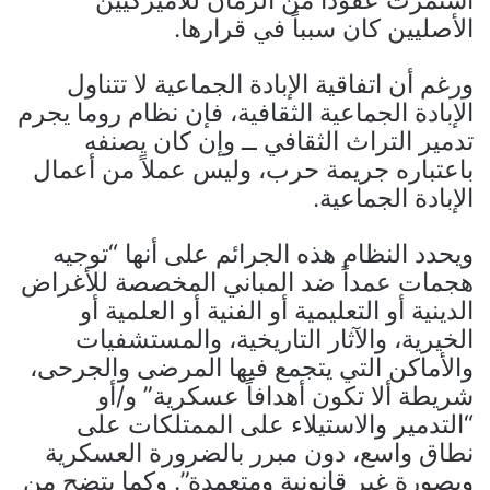
الأصليين كان سبباً في قرارها.
ورغم أن اتفاقية الإبادة الجماعية لا تتناول
الإبادة الجماعية الثقافية، فإن نظام روما يجرم
تدمير التراث الثقافي ــ وإن كان يصنفه
باعتباره جريمة حرب، وليس عملاً من أعمال
الإبادة الجماعية.
ويحدد النظام هذه الجرائم على أنها “توجيه
هجمات عمداً ضد المباني المخصصة للأغراض
الدينية أو التعليمية أو الفنية أو العلمية أو
الخيرية، والآثار التاريخية، والمستشفيات
والأماكن التي يتجمع فيها المرضى والجرحى،
شريطة ألا تكون أهدافاً عسكرية” و/أو
“التدمير والاستيلاء على الممتلكات على
نطاق واسع، دون مبرر بالضرورة العسكرية
وبصورة غير قانونية ومتعمدة”. وكما يتضح من