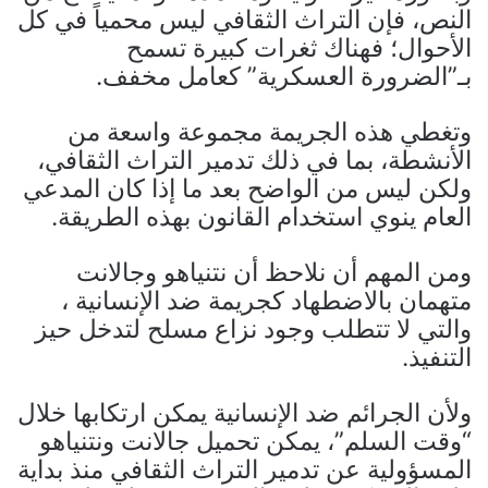
النص، فإن التراث الثقافي ليس محمياً في كل
الأحوال؛ فهناك ثغرات كبيرة تسمح
بـ”الضرورة العسكرية” كعامل مخفف.
وتغطي هذه الجريمة مجموعة واسعة من
الأنشطة، بما في ذلك تدمير التراث الثقافي،
ولكن ليس من الواضح بعد ما إذا كان المدعي
العام ينوي استخدام القانون بهذه الطريقة.
ومن المهم أن نلاحظ أن نتنياهو وجالانت
متهمان بالاضطهاد كجريمة ضد الإنسانية ،
والتي لا تتطلب وجود نزاع مسلح لتدخل حيز
التنفيذ.
ولأن الجرائم ضد الإنسانية يمكن ارتكابها خلال
“وقت السلم”، يمكن تحميل جالانت ونتنياهو
المسؤولية عن تدمير التراث الثقافي منذ بداية