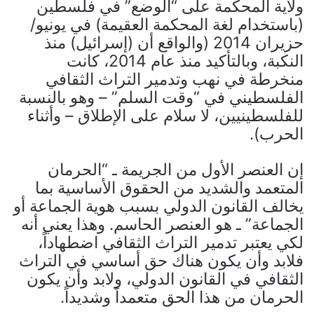
ولاية المحكمة على “الوضع” في فلسطين
(باستخدام لغة المحكمة العقيمة) في يونيو/
حزيران 2014 (والواقع أن (إسرائيل) منذ
النكبة، وبالتأكيد منذ عام 2014، كانت
منخرطة في نهب وتدمير التراث الثقافي
الفلسطيني في “وقت السلم” – وهو بالنسبة
للفلسطينيين، لا سلام على الإطلاق – وأثناء
الحرب).
إن العنصر الأول من الجريمة ـ “الحرمان
المتعمد والشديد من الحقوق الأساسية بما
يخالف القانون الدولي بسبب هوية الجماعة أو
الجماعة” ـ هو العنصر الحاسم. وهذا يعني أنه
لكي يعتبر تدمير التراث الثقافي اضطهاداً،
فلابد وأن يكون هناك حق أساسي في التراث
الثقافي في القانون الدولي، ولابد وأن يكون
الحرمان من هذا الحق متعمداً وشديداً.