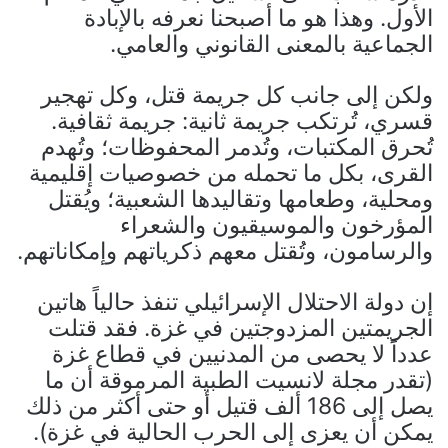
الأول. وهذا هو ما أصبحنا نعرفه بالإبادة
الجماعية بالمعنى القانوني والعامي.
ولكن إلى جانب كل جريمة قتل، وكل تهجير
قسري، تُرتكب جريمة ثانية: جريمة ثقافية.
تُحرق المكتبات، وتُدمر المحفوظات؛ وتُهدم
القرى، بكل ما تحمله من خصوصيات إقليمية
ومحلية، وطعامها وتقاليدها الشعبية؛ ويُقتل
المؤرخون والموسيقيون والشعراء
والرسامون، وتُقتل معهم ذكرياتهم وإمكاناتهم.
إن دولة الاحتلال الإسرائيلي تنفذ حالياً هاتين
الجريمتين المزدوجتين في غزة. فقد قتلت
عدداً لا يحصى من المدنيين في قطاع غزة
(تقدر مجلة لانسيت الطبية المرموقة أن ما
يصل إلى 186 ألف قتيل أو حتى أكثر من ذلك
يمكن أن يعزى إلى الحرب الحالية في غزة).