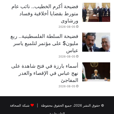
فضيحة أكرم الخطيب.. نائب عام
متورط بقضايا أخلاقية وفساد
ورشاوى
2026-08-05
فضيحة السلطة الفلسطينية.. ربع
مليون$ على مؤتمر لتلميع ياسر
عباس
2026-08-05
أسماء بارزة في فتح شاهدة على
نهج عباس في الإقصاء والغدر
المفاجئ
2026-08-05
© حقوق النشر 2026، جميع الحقوق محفوظة |
شبكة الصحافة
الفلسطينية