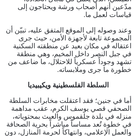
مدّعين أنهم أصحاب ورشة ويحتاجون إلى
قياسات لعمل ما.
وعند وصوله إلى الموقع المتفق عليه، تبيّن أن
المجموعة تابعة لأجهزة الأمن، حيث جرى
اعتقاله في مكان بعيد عن منطقته السكنية
في جبل النصر داخل المخيم، وهي منطقة
تشهد وجوداً عسكرياً للاحتلال، ما ضاعف من
خطورة ما جرى وملابساته.
السلطة الفلسطينية ويكيبيديا
أما في جنين؛ فقد اعتقلت مخابرات السلطة
الصحفي قصي يوسف الكرم، عقب مداهمة
منزله في بلدة جلقموس والعبث بمحتوياته،
في خطوة تُعد مساساً مباشراً بحرية الصحافة
والعمل الإعلامي، وانتهاكاً لحرمة المنازل، دون