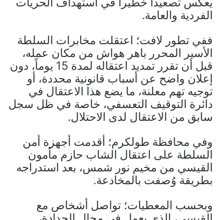
يعكس تصعيداً خطيراً في استهداف الحريات
الفردية والعامة.
ففي تطور لافت؛ اعتقلت مخابرات السلطة
الأسير المحرر باهر هواش من مكان عمله،
قبل أن تقرر تمديد اعتقاله لمدة 15 يوماً، دون
إعلان واضح عن أسباب قانونية محددة، أو
توجيه تهم معلنة، ما يضع هذا الاعتقال في
دائرة التوقيف التعسفي، خاصة في ظل سجل
سابق من الاعتقال لدى الاحتلال.
وفي محافظة طولكرم؛ أقدمت أجهزة أمن
السلطة على اعتقال الشاب حازم مأمون
القيسي من مخيم نور شمس، بعد استدراجه
بطريقة وُصفت بالمخادعة.
وبحسب المعطيات؛ تواصل أشخاص مع
القيسي، الذي يعمل في مجال الحدادة،