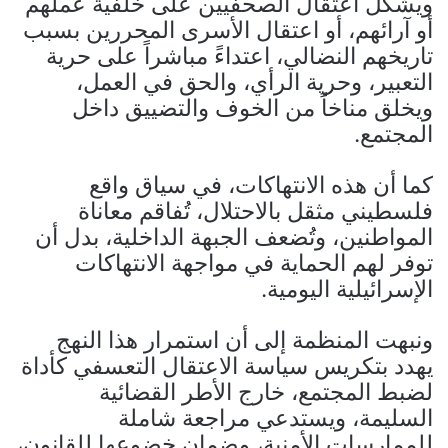
ويشكل اعتقال الصحفيين على خلفية عملهم
أو آرائهم، أو اعتقال الأسرى المحررين بسبب
تاريخهم النضالي، اعتداءً مباشراً على حرية
التعبير، وحرية الرأي، والحق في العمل،
ويخلق مناخاً من الخوف والتضييق داخل
المجتمع.
كما أن هذه الانتهاكات، في سياق واقع
فلسطيني مثقل بالاحتلال، تُفاقم معاناة
المواطنين، وتُضعف الجبهة الداخلية، بدل أن
توفر لهم الحماية في مواجهة الانتهاكات
الإسرائيلية اليومية.
ونبهت المنظمة إلى أن استمرار هذا النهج
يهدد بتكريس سياسة الاعتقال التعسفي كأداة
لضبط المجتمع، خارج الأطر القضائية
السليمة، ويستدعي مراجعة شاملة
للممارسات الأمنية، وضمان خضوعها للقانون،