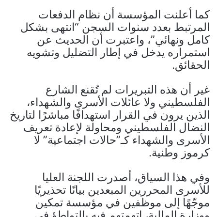
كما أعلنت المؤسسة أن نظام الدفعات
المرتبط بعدد سنوات السجن “انتهى بشكل
كامل ونهائي”، واعتبرت أن الحديث عن
استمراره يدخل في إطار التضليل وتشويه
الحقائق.
غير أن هذه التبريرات لم تُقنع الشارع
الفلسطيني ولا عائلات الأسرى والشهداء،
الذين يرون في القرار استهدافًا مباشرًا لتاريخ
النضال الفلسطيني ومحاولة لإعادة تعريف
الأسرى والشهداء كـ”حالات اجتماعية” لا
كرموز وطنية.
وفي هذا السياق، أصدرت اللجنة العليا
للأسرى المحررين المبعدين بيانًا تحذيريًا
موجّهًا إلى موظفين في مؤسسة تمكين
ووزارة المالية، اتهمتهم فيه بالتواطؤ في