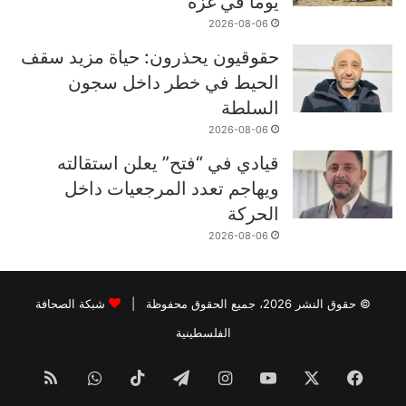
يوما في غزة
2026-08-06
حقوقيون يحذرون: حياة مزيد سقف
الحيط في خطر داخل سجون
السلطة
2026-08-06
قيادي في “فتح” يعلن استقالته
ويهاجم تعدد المرجعيات داخل
الحركة
2026-08-06
© حقوق النشر 2026، جميع الحقوق محفوظة |
شبكة الصحافة
الفلسطينية
فيسبوك
‫X
‫YouTube
انستقرام
تيلقرام
‫TikTok
واتساب
ملخص