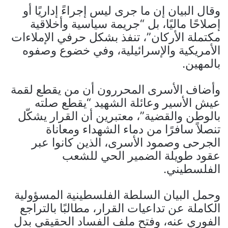
وقال البيان إن ما جرى ليس إجراءً إداريًا أو
إصلاحًا ماليًا، بل “جريمة سياسية وأخلاقية
مكتملة الأركان”، تنفذ بشكل حرفي الإملاءات
الأمريكية والإسرائيلية، وفي خضوع وصفوه
بالمهين.
وأضاف الأسرى المحررون أن من يقطع لقمة
عيش الأسير وعائلة الشهيد “يقطع صلته
بالوطن والقضية”، معتبرين أن القرار يشكّل
تنصلاً سافرًا من دماء الشهداء ومعاناة
الجرحى وصمود الأسرى، الذين كانوا عبر
عقود طويلة الضمير الحي للشعب
الفلسطيني.
وحمل البيان السلطة الفلسطينية المسؤولية
الكاملة عن تداعيات القرار، مطالبًا بالتراجع
الفوري عنه، وفتح ملف الفساد الحقيقي بدل