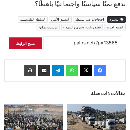
تدفع ثمنًا سياسيًا واجتماعيًا باهظًا؟.
الوسوم
احتجاجات ضد السلطة
التنسيق الأمني
السلطة الفلسطينية
الضفة الغربية
قطع رواتب الأسرى والشهداء
مؤسسة تمكين
نسخ الرابط
فيسبوك
‫X
واتساب
تيلقرام
مشاركة عبر البريد
طباعة
مقالات ذات صلة