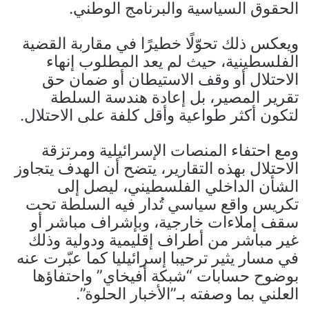
الحقوق السياسية والبرنامج الوطني.
ويعكس ذلك تحوّلًا خطيرًا في مقاربة القضية
الفلسطينية، حيث لم يعد المطلوب إنهاء
الاحتلال أو وقف الاستيطان أو ضمان حق
تقرير المصير، بل إعادة هندسة السلطة
لتكون أكثر طواعية وأقل كلفة على الاحتلال.
ومع احتفاء المنصات الإسرائيلية ومرتزقة
الاحتلال بهذه التقارير، يتضح أن الهدف يتجاوز
الشأن الداخلي الفلسطيني، ليصل إلى
تكريس واقع سياسي تُدار فيه السلطة تحت
سقف إملاءات خارجية، وبإشراف مباشر أو
غير مباشر من أطراف إقليمية ودولية وذلك
في مسار يثير ترحيبا إسرائيليا كما عبّرت عنه
بوضوح حسابات “شبكة أفيخاي” واحتفاؤها
العلني بما وصفته بـ”الأخبار الحلوة”.