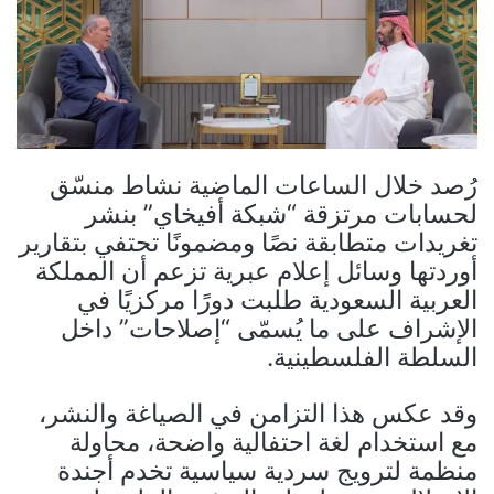
رُصد خلال الساعات الماضية نشاط منسّق
لحسابات مرتزقة “شبكة أفيخاي” بنشر
تغريدات متطابقة نصًا ومضمونًا تحتفي بتقارير
أوردتها وسائل إعلام عبرية تزعم أن المملكة
العربية السعودية طلبت دورًا مركزيًا في
الإشراف على ما يُسمّى “إصلاحات” داخل
السلطة الفلسطينية.
وقد عكس هذا التزامن في الصياغة والنشر،
مع استخدام لغة احتفالية واضحة، محاولة
منظمة لترويج سردية سياسية تخدم أجندة