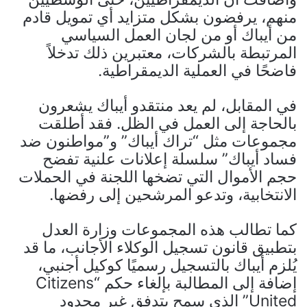
منهم، يرفضون بشكل متزايد أي تمويل قادم
من أيباك أو من لجان العمل السياسي
المرتبطة بالشركات، معتبرين ذلك تدخلاً
فاضحًا في العملية الديمقراطية.
في المقابل، لم يعد منتقدو أيباك يشعرون
بالحاجة إلى العمل في الظل. فقد أطلقت
مجموعات مثل “تراك أيباك” و”مواطنون ضد
فساد أيباك” سلسلة إعلانات علنية تفضح
حجم الأموال التي تضخها اللجنة في الحملات
الانتخابية، وتدعو المرشحين إلى رفضها.
كما تطالب هذه المجموعات وزارة العدل
بتطبيق قانون تسجيل الوكلاء الأجانب، ما قد
يُلزم أيباك بالتسجيل رسميًا كوكيل أجنبي،
إضافة إلى المطالبة بإلغاء حكم “Citizens
United” الذي سمح بتدفق غير محدود