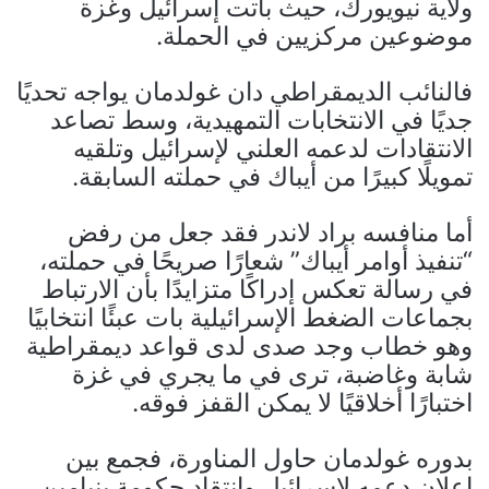
ولاية نيويورك، حيث باتت إسرائيل وغزة
موضوعين مركزيين في الحملة.
فالنائب الديمقراطي دان غولدمان يواجه تحديًا
جديًا في الانتخابات التمهيدية، وسط تصاعد
الانتقادات لدعمه العلني لإسرائيل وتلقيه
تمويلًا كبيرًا من أيباك في حملته السابقة.
أما منافسه براد لاندر فقد جعل من رفض
“تنفيذ أوامر أيباك” شعارًا صريحًا في حملته،
في رسالة تعكس إدراكًا متزايدًا بأن الارتباط
بجماعات الضغط الإسرائيلية بات عبئًا انتخابيًا
وهو خطاب وجد صدى لدى قواعد ديمقراطية
شابة وغاضبة، ترى في ما يجري في غزة
اختبارًا أخلاقيًا لا يمكن القفز فوقه.
بدوره غولدمان حاول المناورة، فجمع بين
إعلان دعمه لإسرائيل وانتقاد حكومة بنيامين