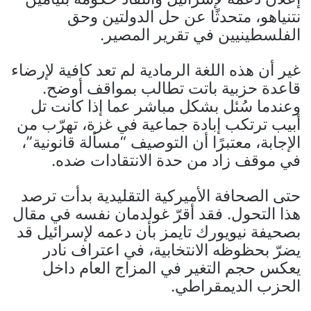
نتنياهو، متحدثًا عن حل الدولتين وحق
الفلسطينيين في تقرير المصير.
غير أن هذه اللغة الرمادية لم تعد كافية لإرضاء
قاعدة حزبية باتت تطالب بمواقف أوضح.
وعندما سُئل بشكل مباشر عما إذا كانت تل
أبيب ترتكب إبادة جماعية في غزة، تهرّب من
الإجابة، معتبرًا أن التوصيف “مسألة قانونية”،
في موقف زاد من حدة الانتقادات ضده.
حتى الصحافة الأميركية التقليدية بدأت ترصد
هذا التحول. فقد أقرّ غولدمان نفسه في مقال
بصحيفة نيويورك تايمز بأن دعمه لإسرائيل قد
يضرّ بحظوظه الانتخابية، في اعتراف نادر
يعكس حجم التغير في المزاج العام داخل
الحزب الديمقراطي.