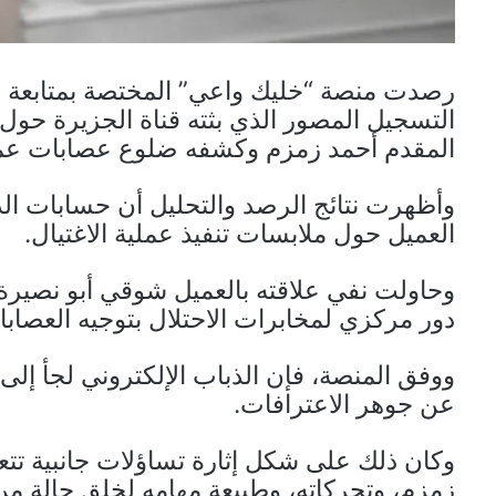
رصدت منصة “خليك واعي” المختصة بمتابعة ال
التسجيل المصور الذي بثته قناة الجزيرة حو
المقدم أحمد زمزم وكشفه ضلوع عصابات عميل
وأظهرت نتائج الرصد والتحليل أن حسابات ال
العميل حول ملابسات تنفيذ عملية الاغتيال.
وحاولت نفي علاقته بالعميل شوقي أبو نصيرة، ا
دور مركزي لمخابرات الاحتلال بتوجيه العصابا
ووفق المنصة، فإن الذباب الإلكتروني لجأ إلى
عن جوهر الاعترافات.
وكان ذلك على شكل إثارة تساؤلات جانبية تتع
زمزم، وتحركاته، وطبيعة مهامه لخلق حالة م