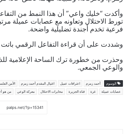
وأكدت “خليك واعي” أن هذا النمط من التفا
تورط الاحتلال وتعاونه مع عصابات عميلة مرتب
فرعية تخدم أجندة تضليلية واضحة.
وشددت على أن قراءة التفاعل الرقمي باتت أ
وحذرت من خطورة ترك الساحة الإعلامية للذبا
والوعي الجمعي.
الوسوم
أحمد زمزم
اعترافات عميل
اغتيال المقدم أحمد زمزم
الأمن الفلس
عصابات عميلة
غزة
قناة الجزيرة
مخابرات الاحتلال
معركة الوعي
من هو أح