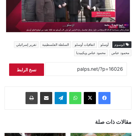
الوسوم
أوسلو
اتفاقيات أوسلو
السلطة الفلسطينية
تقرير إسرائيلي
محمود عباس
محمود عباس ويكيبيديا
نسخ الرابط
فيسبوك
‫X
واتساب
تيلقرام
مشاركة عبر البريد
طباعة
مقالات ذات صلة