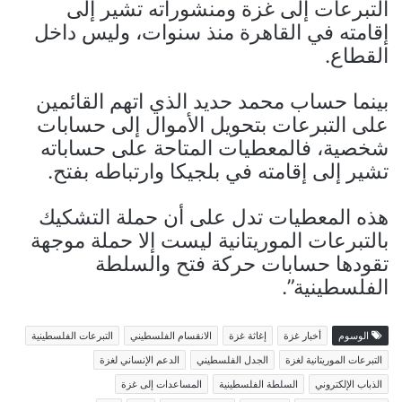
التبرعات إلى غزة ومنشوراته تشير إلى
إقامته في القاهرة منذ سنوات، وليس داخل
القطاع.
بينما حساب محمد حديد الذي اتهم القائمين
على التبرعات بتحويل الأموال إلى حسابات
شخصية، فالمعطيات المتاحة على حساباته
تشير إلى إقامته في بلجيكا وارتباطه بفتح.
هذه المعطيات تدل على أن حملة التشكيك
بالتبرعات الموريتانية ليست إلا حملة موجهة
تقودها حسابات حركة فتح والسلطة
الفلسطينية”.
الوسوم
أخبار غزة
إغاثة غزة
الانقسام الفلسطيني
التبرعات الفلسطينية
التبرعات الموريتانية لغزة
الجدل الفلسطيني
الدعم الإنساني لغزة
الذباب الإلكتروني
السلطة الفلسطينية
المساعدات إلى غزة