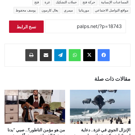
المساعدات الإنسانية
حركة فتح
حملات التشكيك
غزة
فتح
مواقع التواصل الاجتماعي
موريتانيا
ميمري
يغال كارمون
يوسف محفوط
نسخ الرابط
فيسبوك
‫X
واتساب
تيلقرام
مشاركة عبر البريد
طباعة
مقالات ذات صلة
الإنزال الجوي في غزة.. دعاية
من هو مؤمن الناطور؟.. صبي “بدنا