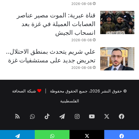
2026-08-08
قناة عبرية: الموت مصير عناصر
العصابات العميلة في غزة بعد
انسحاب الجيش
2026-08-08
علي شريم يتحدث بمنطق الاحتلال..
تحريض جديد على مستشفيات غزة
2026-08-08
© حقوق النشر 2026، جميع الحقوق محفوظة |
شبكة الصحافة
الفلسطينية
فيسبوك
‫X
‫YouTube
انستقرام
تيلقرام
‫TikTok
واتساب
ملخص
الموقع