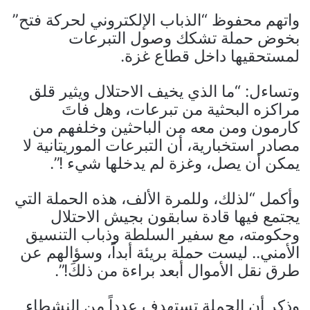
واتهم محفوظ “الذباب الإلكتروني لحركة فتح”
بخوض حملة تشكك وصول التبرعات
لمستحقيها داخل قطاع غزة.
وتساءل: “ما الذي يخيف الاحتلال ويثير قلق
مراكزه البحثية من تبرعات، وهل فاتَ
كارمون ومن معه من الباحثين وخلفهم من
مصادر استخبارية، أن التبرعات الموريتانية لا
يمكن أن يصل، وغزة لم يدخلها شيء !”.
وأكمل “لذلك، وللمرة الألف، هذه الحملة التي
يجتمع فيها قادة سابقون بجيش الاحتلال
وحكومته، مع سفير السلطة وذباب التنسيق
الأمني.. ليست حملة بريئة أبداً، وسؤالهم عن
طرق نقل الأموال أبعد براءة من ذلكَ!”.
وذكر أن الحملة تستهدف عدداً من النشطاء