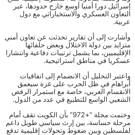
إسرائيل دورا أمنيا أوسع خارج حدودها، عبر
التعاون العسكري والاستخباراتي مع دول
عربية.
وأشارت إلى أن تقارير تحدثت عن تعاون أمني
متزايد بين دولة الاحتلال وبعض حلفائها
الإقليميين، بما يشمل ترتيبات دفاعية وانتشارا
عسكريا في مناطق استراتيجية.
واعتبر التحليل أن الانضمام إلى اتفاقيات
أبراهام في ظل الحرب على غزة سيعمق
الانقسام العربي، خاصة مع استمرار الرفض
الشعبي الواسع للتطبيع في عدد من الدول.
وختمت مجلة “+972” بأن الكويت تقف أمام
مرحلة حساسة، بين إرث سياسي طويل داعم
لفلسطين وبين ضغوط وتحولات إقليمية تدفع