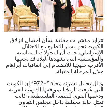
تتزايد مؤشرات مقلقة بشأن احتمال انزلاق
الكويت نحو مسار التطبيع مع الاحتلال
الإسرائيلي، حيث أن التحولات السياسية
والمؤسسية التي تشهدها البلاد قد تجعلها
الأقرب خليجيا للانضمام إلى اتفاقيات أبراهام
خلال المرحلة المقبلة.
وقال تحليل نشرته مجلة “+972” إن الكويت
التي عُرفت تاريخيا بمواقفها القومية العربية
ودعمها القوي للقضية الفلسطينية، كانت
تمثل حالة مختلفة داخل مجلس التعاون