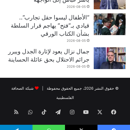
2026-08-05
“الأطفال ليسوا حقل تجارب”..
قيادي بـ”فتح” يهاجم قرار السلطة
بشأن الكتاب الورقي
2026-08-05
جمال نزال يعود لإثارة الجدل ويبرر
جرائم الاحتلال بحق عائلة الحساينة
2026-08-05
© حقوق النشر 2026، جميع الحقوق محفوظة |
شبكة الصحافة
الفلسطينية
فيسبوك
‫X
‫YouTube
انستقرام
تيلقرام
‫TikTok
واتساب
ملخص
الموقع