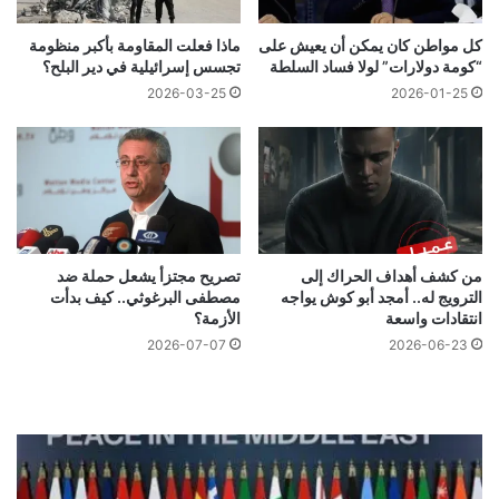
كل مواطن كان يمكن أن يعيش على
ماذا فعلت المقاومة بأكبر منظومة
“كومة دولارات” لولا فساد السلطة
تجسس إسرائيلية في دير البلح؟
2026-03-25
2026-01-25
من كشف أهداف الحراك إلى
تصريح مجتزأ يشعل حملة ضد
الترويج له.. أمجد أبو كوش يواجه
مصطفى البرغوثي.. كيف بدأت
انتقادات واسعة
الأزمة؟
2026-07-07
2026-06-23