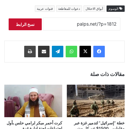
الوسوم
أبواق الاحتلال
دعوات للمقاطعة
قنوات عربية
نسخ الرابط
فيسبوك
‫X
واتساب
تيلقرام
مشاركة عبر البريد
طباعة
مقالات ذات صلة
خطة “إسرائيل” لتدمير غزة عبر
كرت أحمر مبكر لرامي حلس بأول
مقاولين.. 1500$ عن كل مبنى
اجتماعات لجنة إدارة غزة