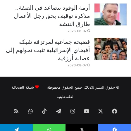
أزمة الوقود تتصاعد في الضفة..
مذكرة توقيف بحق رجل الأعمال
طارق النتشة
2026-08-07
فضيحة جماعية لمرتزقة شبكة
أفيخاي الإسرائيلية تثبت تحولهم إلى
عصابة أرزقية
2026-08-07
© حقوق النشر 2026، جميع الحقوق محفوظة |
شبكة الصحافة
الفلسطينية
فيسبوك
‫X
‫YouTube
انستقرام
تيلقرام
‫TikTok
واتساب
ملخص
الموقع