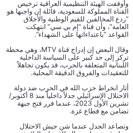
وأوقفت الهيئة التنظيمية العراقية ترخيص
القناة المملوكة للسعودية، قائلة إن واجبها هو
“ردع المخالفين للقيم الوطنية والأخلاق
العامة”، وأن قناة “إم بي سي” انتهكت
القواعد “باعتداءاتها على الشهداء”.
وقال البعض إن إدراج قناة MTV، وهي محطة
تركز إلى حد كبير على السياسة الداخلية
اللبنانية المتعلقة بالحرب، قد يكون تجاهلاً
للتعقيدات والفروق الدقيقة المحلية.
أثار انخراط حزب الله في الحرب ضد دولة
الاحتلال الإسرائيلي جدلاً داخلياً منذ 8 أكتوبر/
تشرين الأول 2023، عندما قرر فتح جبهة
تضامن مع قطاع غزة.
وتصاعد الجدل عندما شن جيش الاحتلال