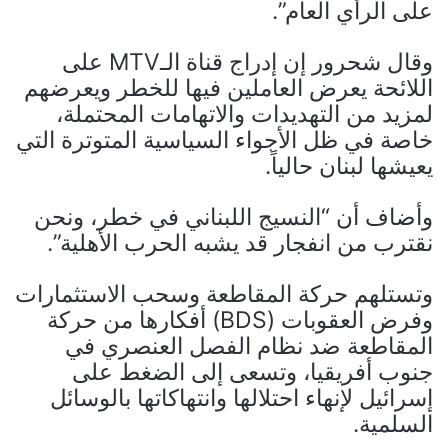
على الرأي العام”.
وقال شحرور إن إدراج قناة الـMTV على
اللائحة يعرض العاملين فيها للخطر ويعرضهم
لمزيد من التهديدات والاتهامات المحتملة،
خاصة في ظل الأجواء السياسية المتوترة التي
يعيشها لبنان حالياً.
وأضاف أن “النسيج اللبناني في خطر، ونحن
نقترب من انفجار قد يشبه الحرب الأهلية”.
وتستلهم حركة المقاطعة وسحب الاستثمارات
وفرض العقوبات (BDS) أفكارها من حركة
المقاطعة ضد نظام الفصل العنصري في
جنوب أفريقيا، وتسعى إلى الضغط على
إسرائيل لإنهاء احتلالها وانتهاكاتها بالوسائل
السلمية.