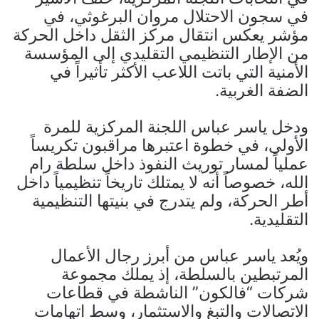
في سجون الاحتلال مروان البرغوثي، في
مؤشر يعكس انتقال مركز الثقل داخل الحركة
من الإطار التنظيمي التقليدي إلى المؤسسة
الأمنية التي باتت اللاعب الأكثر تأثيراً في
الضفة الغربية.
ودخل ياسر عباس اللجنة المركزية للمرة
الأولى، في خطوة اعتبرها مراقبون تكريساً
عملياً لمسار توريث النفوذ داخل سلطة رام
الله، خصوصاً أنه لا يمتلك تاريخاً تنظيمياً داخل
أطر الحركة، ولم يتدرج في بنيتها التنظيمية
التقليدية.
ويُعد ياسر عباس من أبرز رجال الأعمال
المرتبطين بالسلطة، إذ يملك مجموعة
شركات “فالكون” الناشطة في قطاعات
الاتصالات والتبغ والاستثمار، وسط اتهامات