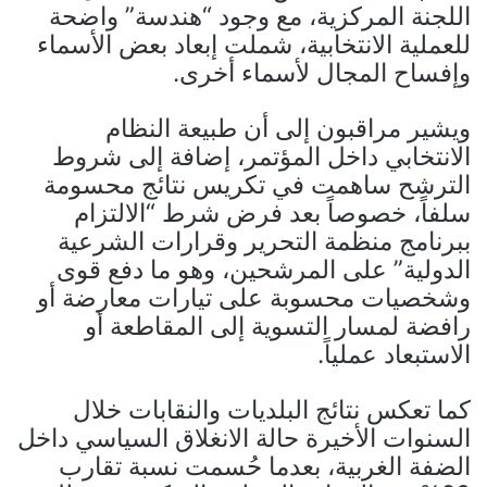
اللجنة المركزية، مع وجود “هندسة” واضحة
للعملية الانتخابية، شملت إبعاد بعض الأسماء
وإفساح المجال لأسماء أخرى.
ويشير مراقبون إلى أن طبيعة النظام
الانتخابي داخل المؤتمر، إضافة إلى شروط
الترشح ساهمت في تكريس نتائج محسومة
سلفاً، خصوصاً بعد فرض شرط “الالتزام
ببرنامج منظمة التحرير وقرارات الشرعية
الدولية” على المرشحين، وهو ما دفع قوى
وشخصيات محسوبة على تيارات معارضة أو
رافضة لمسار التسوية إلى المقاطعة أو
الاستبعاد عملياً.
كما تعكس نتائج البلديات والنقابات خلال
السنوات الأخيرة حالة الانغلاق السياسي داخل
الضفة الغربية، بعدما حُسمت نسبة تقارب