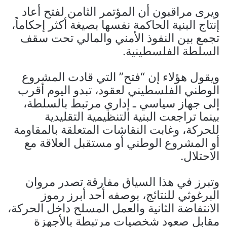
ويرى مراقبون أن المؤتمر الثامن لفتح أعاد
إنتاج البنية الحاكمة نفسها بصيغة أكثر إحكاماً،
تجمع بين النفوذ الأمني والمالي تحت سقف
السلطة الفلسطينية.
ويقول هؤلاء إن “فتح” التي قادت المشروع
الوطني الفلسطيني لعقود، تبدو اليوم أقرب
إلى جهاز سياسي ـ إداري مرتبط بالسلطة،
بينما تراجعت البنية التنظيمية التقليدية
للحركة، وغابت النقاشات المتعلقة بالمقاومة
أو المشروع الوطني أو مستقبل العلاقة مع
الاحتلال.
وتبرز في هذا السياق مفارقة تصدر مروان
البرغوثي للنتائج، بوصفه أحد أبرز رموز
الانتفاضة الثانية والعمل المسلح داخل الحركة،
مقابل صعود شخصيات مرتبطة بالأجهزة