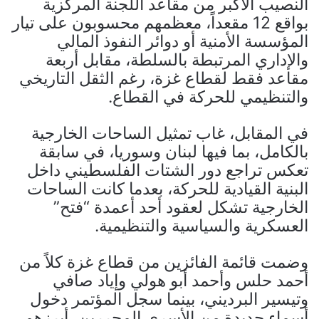
النصيب الأكبر من مقاعد اللجنة المركزية
بواقع 12 مقعداً، معظمهم محسوبون على تيار
المؤسسة الأمنية أو دوائر النفوذ المالي
والإداري المرتبطة بالسلطة، مقابل أربعة
مقاعد فقط لقطاع غزة، رغم الثقل التاريخي
والتنظيمي للحركة في القطاع.
في المقابل، غاب تمثيل الساحات الخارجية
بالكامل، بما فيها لبنان وسوريا، في سابقة
تعكس تراجع دور الشتات الفلسطيني داخل
البنية القيادية للحركة، بعدما كانت الساحات
الخارجية تشكل لعقود أحد أعمدة “فتح”
العسكرية والسياسية والتنظيمية.
وضمت قائمة الفائزين من قطاع غزة كلاً من
أحمد حلس وأحمد أبو هولي وإياد صافي
وتيسير البرديني، بينما سجل المؤتمر دخول
أسماء جديدة من الأسرى المحررين، أبرزهم