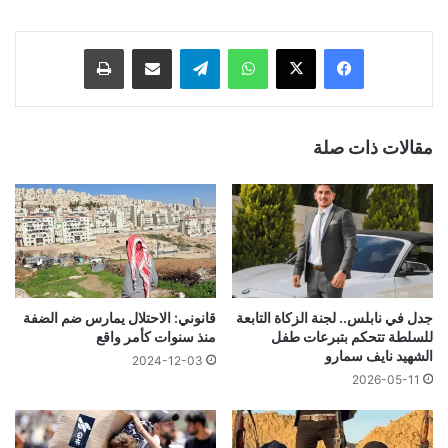
فيسبوك
‫X
واتساب
تيلقرام
مشاركة عبر البريد
طباعة
مقالات ذات صلة
جدل في نابلس.. لجنة الزكاة التابعة
قانوني: الاحتلال يمارس ضم الضفة
للسلطة تتحكم بتبرعات طفل
منذ سنوات كأمر واقع
الشهيد نايف سمارو
2024-12-03
2026-05-11