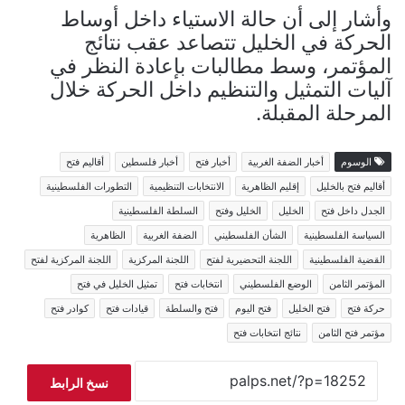
وأشار إلى أن حالة الاستياء داخل أوساط
الحركة في الخليل تتصاعد عقب نتائج
المؤتمر، وسط مطالبات بإعادة النظر في
آليات التمثيل والتنظيم داخل الحركة خلال
المرحلة المقبلة.
الوسوم
أخبار الضفة الغربية
أخبار فتح
أخبار فلسطين
أقاليم فتح
أقاليم فتح بالخليل
إقليم الظاهرية
الانتخابات التنظيمية
التطورات الفلسطينية
الجدل داخل فتح
الخليل
الخليل وفتح
السلطة الفلسطينية
السياسة الفلسطينية
الشأن الفلسطيني
الضفة الغربية
الظاهرية
القضية الفلسطينية
اللجنة التحضيرية لفتح
اللجنة المركزية
اللجنة المركزية لفتح
المؤتمر الثامن
الوضع الفلسطيني
انتخابات فتح
تمثيل الخليل في فتح
حركة فتح
فتح الخليل
فتح اليوم
فتح والسلطة
قيادات فتح
كوادر فتح
مؤتمر فتح الثامن
نتائج انتخابات فتح
نسخ الرابط