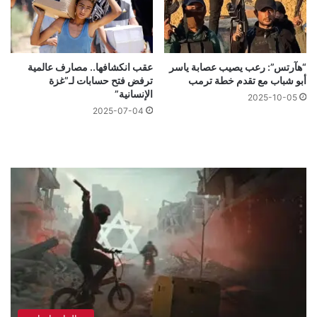
“هآرتس”: رعب يصيب عصابة ياسر
عقب انكشافها.. مصارف عالمية
أبو شباب مع تقدم خطة ترمب
ترفض فتح حسابات لـ”غزة
الإنسانية”
2025-10-05
2025-07-04