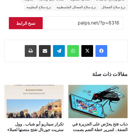
نزع سلاح الفصائل
نزع سلاح الفصائل الفلسطينية
نزع سلاح المقاومة
نسخ الرابط
فيسبوك
‫X
واتساب
تيلقرام
مشاركة عبر البريد
طباعة
مقالات ذات صلة
ذباب فتح يحرّض على الجزيرة في
تكرار سيناريو أبو شباب.. وول
الضفة.. لتمرير خطة الضم بصمت
ستريت جورنال تفتح منصتها لعملاء