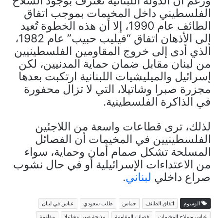
ورغم أن الدولة اللبنانية تعترف بوجود السلاح
الفلسطيني داخل المخيمات بموجب اتفاق
الطائف عام 1990، إلا أن هذه الخطوة تُعيد
إلى الأذهان اتفاق “فيليب حبيب” عام 1982،
الذي أدى إلى خروج المقاومين الفلسطينيين
من لبنان مقابل ضمان حماية المدنيين، لكن
إسرائيل والميليشيات اللبنانية ارتكبت بعدها
مجزرة صبرا وشاتيلا، التي لا تزال محفورة
في الذاكرة الفلسطينية.
لذلك، ترى قطاعات واسعة من اللاجئين
الفلسطينيين في المخيمات أن الفصائل
المسلحة تشكل صمام أمان وحماية، سواء
من الاعتداءات الإسرائيلية أو في حال نشوب
صراع داخلي
لبناني
.
الوسوم
اتفاق الطائف
حماس
طلب سعودي
عباس في لبنان
عباس وسلاح المخيمات
فصائل المقاومة
مذبحة صبرا وشاتيلا
مقاومة