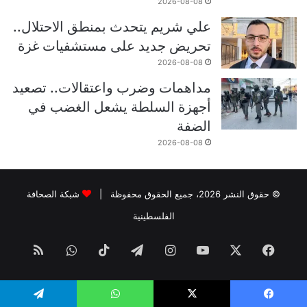
2026-08-08
علي شريم يتحدث بمنطق الاحتلال..
تحريض جديد على مستشفيات غزة
2026-08-08
مداهمات وضرب واعتقالات.. تصعيد
أجهزة السلطة يشعل الغضب في
الضفة
2026-08-08
© حقوق النشر 2026، جميع الحقوق محفوظة |
شبكة الصحافة
الفلسطينية
فيسبوك
‫X
‫YouTube
انستقرام
تيلقرام
‫TikTok
واتساب
ملخص
الموقع