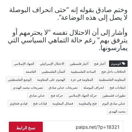
وختم صادق بقوله إنه “حتى انحراف البوصلة
لا يصل إلى هذه الوضاعة”.
وأشار إلى أن الاحتلال نفسه “لا يحترمهم أو
يترفق بهم” رغم حالة التماهي السياسي التي
يمارسونها.
الوسوم
أخبار فتح
أخبار فلسطين
الاحتلال الإسرائيلي
الجهاد الإسلامي
الخلافات داخل فتح
الساحة الفلسطينية
الشأن الفلسطيني
العاصفة
المقاومة الفلسطينية
المقاومة في غزة
الهجوم على المقاومة
الوضع الفلسطيني
انتقادات فتح
انحراف البوصلة
تصريحات عدلي صادق
تصريحات محمد الهندي
تطورات فلسطين
حركة الجهاد الإسلامي
حركة فتح
عدلي صادق
عدلي صادق اليوم
فتح والمقاومة
فصائل المقاومة
قيادات فتح
قيادي فتحاوي
محمد الهندي
نسخ الرابط