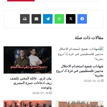
فيسبوك
‫X
واتساب
تيلقرام
مشاركة عبر البريد
طباعة
مقالات ذات صلة
شهادات تفضح استخدام الاحتلال
مدنيين فلسطينيين في غزة كـ”دروع
بشرية”
بيان ناري.. عائلة المغني تكشف
2024-10-21
زيف ادعاءات حمزة المصري
وتتوعده
2026-01-16