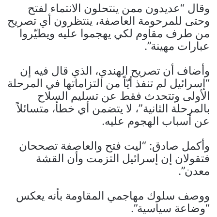
وقال “عديدون ممن ينتحلون الانتماء لفتح
وحتى للمرحومة العاصفة، ينتظرون أي تصريح
من طرف مقاوم لكي يهجموا عليه ويطيّروا
عبارات مهينة”.
وأضاف أن تصريح الهندي، الذي قال فيه إن
“إسرائيل لم تنفذ أيّاً من التزاماتها في المرحلة
الأولى وتتحدث فقط عن تسليم السلاح
بالمرحلة الثانية”، لا يتضمن أي خطأ، متسائلاً
عن أسباب الهجوم عليه.
وأكمل صادق: “ليت فتح والعاصفة تصححان
فتقولان إن إسرائيل التزمت وأن القشة
معدن”.
ووصف سلوك مهاجمي المقاومة بأنه يعكس
“وضاعة سياسية”.