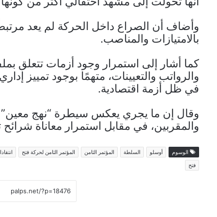
أنها تحولت إلى مشهد احتفالي أكثر من كونها 
وأضاف أن الصراع داخل الحركة لم يعد مرتبطًا
بالامتيازات والمناصب.
كما أشار إلى استمرار وجود أزمات تتعلق بملف
والرواتب والتعيينات، متهمًا بوجود تمييز إداري
في ظل أزمة اقتصادية.
وقال إن ما يجري يعكس سيطرة “نهج معين” دا
والمقربين، في مقابل استمرار معاناة شرائح 
الوسوم
أوسلو
السلطة
المؤتمر الثامن
المؤتمر الثامن لحركة فتح
انتقاد
فتح