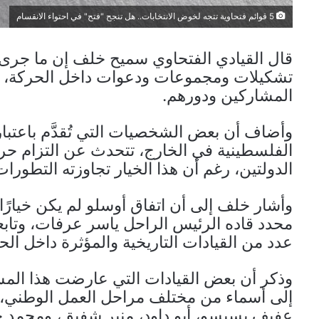
5 قوائم فتحاوية تتجه لخوض الانتخابات.. هل تنجح "فتح" في احتواء الانقسام
قال القيادي الفتحاوي سميح خلف إن ما جرى 
تشكيلات ومجموعات ودعوات داخل الحركة، ي
المشاركين ودورهم.
وأضاف أن بعض الشخصيات التي تُقدَّم باعتبار
الفلسطينية في الخارج، تتحدث عن التزام حرك
الدولتين، رغم أن هذا الخيار تجاوزته التطور
وأشار خلف إلى أن اتفاق أوسلو لم يكن خيارًا
محدد قاده الرئيس الراحل ياسر عرفات، وتاب
عدد من القيادات التاريخية والمؤثرة داخل الح
وذكر أن بعض القيادات التي عارضت هذا المسار
إلى أسماء من مختلف مراحل العمل الوطني، من ب
عفيف بسيسو، أبو داود، منير شفيق، ومحمد خالد،