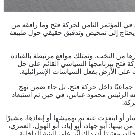
في المؤتمر الثامن لحركة فتح وما رافقه من
حتاج إلى تمحيص وتدقيق حقيقي حول طبيعة
ها من النخب، وتمتلك مواقع مرتبطة بالقيادة
ة فتح ببرنامجها السياسي القائم على حل
ات على الأرض بفعل السياسات الإسرائيلية.
 جماعيًا داخل حركة فتح، بل جاء ضمن نهج
عه الرئيس محمود عباس، في حين تم استبعاد
ركة.
 أو ابتعدت عنه تم تهميشها أو إبعادها، مشيرًا
ينها: أبو جهاد، أبو إياد، أبو الهول، العمري،
 معتبرًا أن ذلك أثّر على البنية الداخلية