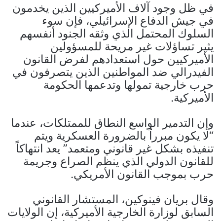
في ظل وجود آلاف الأميركيين الذين يخدمون
في جيش الدفاع الإسرائيلي، فإن سوء
السلوك المحتمل الذي وثقه الجنود أنفسهم
يثير تساؤلات غير مريحة للمسؤولين
الأميركيين حول استعدادهم لفرض القانون
الفيدرالي ضد المواطنين الذين يتصرفون في
حرب خارجية تمولها وتدعمها الحكومة
الأميركية.
وإن التدمير الواسع النطاق للممتلكات، عندما
“لا يكون مبرراً بالضرورة العسكرية ويتم
تنفيذه بشكل غير قانوني ومتعمد” يعد انتهاكاً
للقانون الدولي الذي ينظم الصراع وجريمة
حرب بموجب القانون الأمريكي.
وقال بريان فينوكين، المستشار القانوني
السابق لوزارة الخارجية الأميركية، إن الولايات