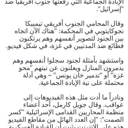
الإبادة الجماعية التي رفعتها جنوب أفريقيا ضد
“إسرائيل”.
وقال المحامي الجنوب أفريقي تيمبيكا
نجوكايتوبي في المحكمة: “هناك الآن اتجاه
بين الجنود لتصوير أنفسهم وهم يرتكبون
فظائع ضد المدنيين في غزة، في شكل فيديو.
واستشهد بأمثلة لجنود سجلوا أنفسهم وهم
يدمرون المنازل ويعلنون عن نيتهم ​​​​”محو
غزة” أو “تدمير خان يونس” – وهي أدلة
محتملة على نية الإبادة الجماعية.
ونادراً ما أدت مثل هذه الفيديوهات إلى
عواقب. وقال جويل كارمل، أحد أعضاء
منظمة المحاربين القدامى الإسرائيلية “كسر
الصمت”: “إن العدد الهائل من مقاطع الفيديو
هذه على الإنترنت يثبت أن القيادة العسكرية