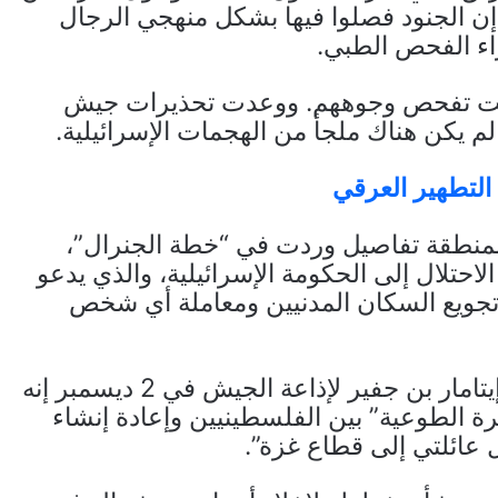
 إن الجنود فصلوا فيها بشكل منهجي الرجال
راء الفحص الطبي.
انت تفحص وجوههم. ووعدت تحذيرات جيش
 لم يكن هناك ملجأ من الهجمات الإسرائيلية.
التطهير العرقي
لمنطقة تفاصيل وردت في “خطة الجنرال”،
حتلال إلى الحكومة الإسرائيلية، والذي يدعو
جويع السكان المدنيين ومعاملة أي شخص
وصرح وزير الأمن القومي اليميني المتطرف إيتامار بن جفير لإذاعة الجيش في 2 ديسمبر إنه
رة الطوعية” بين الفلسطينيين وإعادة إنشاء
 عائلتي إلى قطاع غزة”.