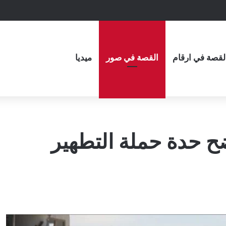
لقصة في ارقام
القصة في صور
ميديا
ح حدة حملة التطهير