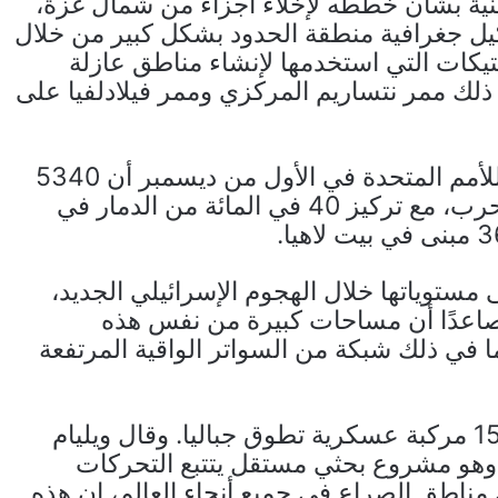
ية بشأن خططه لإخلاء أجزاء من شمال غزة،
كيل جغرافية منطقة الحدود بشكل كبير من خلال
تيكات التي استخدمها لإنشاء مناطق عازلة
لك ممر نتساريم المركزي وممر فيلادلفيا على
وأظهرت بيانات مركز الأقمار الصناعية التابع للأمم المتحدة في الأول من ديسمبر أن 5340
مبنى دمر في مختلف أنحاء جباليا منذ بداية الحرب، مع تركيز 40 في المائة من الدمار في
 مستوياتها خلال الهجوم الإسرائيلي الجديد،
قمار الصناعية من 11 أكتوبر فصاعدًا أن مساحات كبيرة من نفس هذه
ا في ذلك شبكة من السواتر الواقية المرتفعة
وبحلول نهاية أكتوبر، كانت توفر غطاءً لنحو 150 مركبة عسكرية تطوق جباليا. وقال ويليام
هايند، المحلل في Contested Ground، وهو مشروع بحثي مستقل يتتبع التحركات
مناطق الصراع في جميع أنحاء العالم، إن هذه