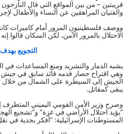
قريبتين – من بين المواقع التي قال النازحون
والفتيان المراهقين عن النساء والأطفال لإج
ووصف فلسطينيون المرور أمام كاميرات ك
الاحتلال بالمرور الآمن، لكن السكان قالوا إنه
التجويع بهدف 
يشبه الدمار والتشريد ومنع المساعدات في ا
وهي اقتراح حصار قدمه قائد سابق في جيش الا
الجيش إلى السيطرة على الشمال من خلال ت
يبقى كمقاتل.
“يؤيد احتلال الأراضي في غزة” و”تشجيع الهج
المستوطنات الإسرائيلية: “أفكر بجدية في نقل