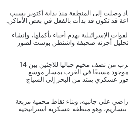
د وصلت إلى المنطقة منذ بداية أكتوبر بسبب
جاعة قد تكون قد بدأت بالفعل في بعض الأماكن.
ات الإسرائيلية بهدم أحياء بأكملها، وإنشاء
لتحليل أجرته صحيفة واشنطن بوست لصور
وتُظهر الأدلة البصرية أنه تم هدم أو إزالة ما يقرب من نصف مخيم جباليا للاجئين بين 14
طريق موجود مسبقًا في الغرب بمسار موسع
ور عسكري يمتد من البحر إلى السياج
أراضي على جانبيه، وبناء نقاط محمية مربعة
نتساريم، وهو منطقة عسكرية استراتيجية