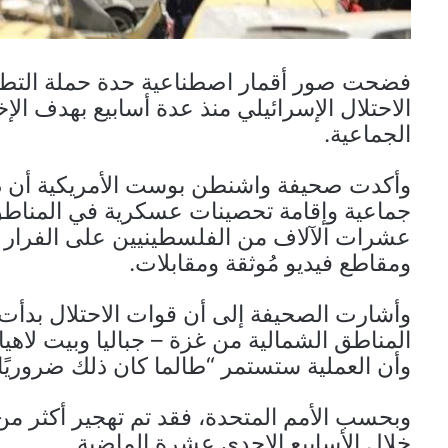
فضحت صور أقمار اصطناعية حدة حملة التطهي
الاحتلال الإسرائيلي منذ عدة أسابيع بهدف ال
الجماعية.
وأكدت صحيفة واشنطن بوست الأمريكية أن دول
جماعية وإقامة تحصينات عسكرية في المناطق
عشرات الآلاف من الفلسطينيين على الفرار من
ومقاطع فيديو مُوثقة ومقابلات.
المناطق الشمالية من غزة – جباليا وبيت لاهي
وأن العملية ستستمر “طالما كان ذلك ضروريًا”
خلال الأسابيع الإحدى عشرة الماضية.