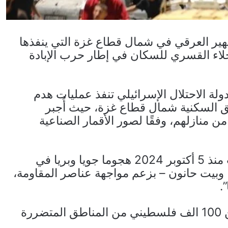
ر العرقي في شمال قطاع غزة التي ينفذها
إخلاء القسري للسكان في إطار حرب الإبادة
ة الاحتلال الإسرائيلي تنفذ عمليات هدم
 السكنية شمال قطاع غزة، حيث أُجبر
 منازلهم، وفقًا لصور الأقمار الصناعية
وأشارت الصحيفة إلى أن قوات الاحتلال بدأت منذ 5 أكتوبر 2024 هجوما جويا وبريا في
ا وبيت حانون – بزعم مواجهة عناصر المقاومة،
.
وبحسب الأمم المتحدة، فقد تم تهجير أكثر من 100 الف فلسطيني من المناطق المتضررة