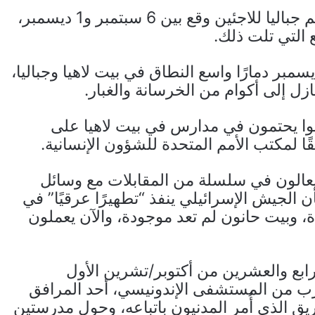
وأظهرت البيانات أن 60% من الدمار في مخيم جباليا للاجئين وقع بين 6 سبتمبر و1 ديسمبر،
 التي تلت ذلك.
هر صورة أقمار صناعية التُقطت في 15 ديسمبر دمارًا واسع النطاق في بيت لاهيا وجباليا،
 إلى أكوام من الخرسانة والغبار.
إسرائيلية 5,500 شخص كانوا يحتمون في مدارس في بيت لاهيا على
يعالون في سلسلة من المقابلات مع وسائل
الجيش الإسرائيلي ينفذ “تطهيرًا عرقيًا” في
، وبيت حانون لم تعد موجودة، والآن يعملون
لرابع والعشرين من أكتوبر/تشرين الأول
ب من المستشفى الإندونيسي، أحد المرافق
ق الذي أُمر المدنيون باتباعه، وحول مدرستين