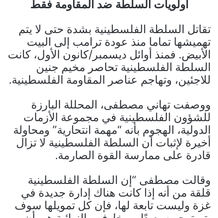
أولويات السلطة ضد المقاومة فقط
تقاتل السلطة الفلسطينية بشدة حتى لا يتم
تهميشها تماما منذ عودة ترامب إلى البيت
الأبيض. فمنذ أوائل ديسمبر/كانون الأول، كانت
السلطة الفلسطينية تحاصر مخيم جنين
للاجئين، وتهاجم عناصر المقاومة الفلسطينية.
ووصفت تهاني مصطفى، المحللة البارزة
للشؤون الفلسطينية في مجموعة الأزمات
الدولية، الهجوم بأنه “مهمة انتحارية” ومحاولة
أخيرة لإثبات أن السلطة الفلسطينية لا تزال
قادرة على ممارسة القوة الصارمة.
وقالت مصطفى “إن السلطة الفلسطينية
قلقة من أنه إذا كانت هناك إدارة جديدة في
غزة وليست تابعة لها، فإن كل تمويلها سوف
يتم توجيهه بعيدًا. ومخاوفهم النهائية هي أن