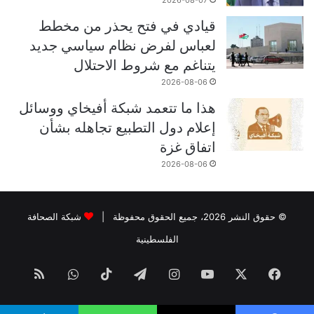
2026-08-07
قيادي في فتح يحذر من مخطط
لعباس لفرض نظام سياسي جديد
يتناغم مع شروط الاحتلال
2026-08-06
هذا ما تتعمد شبكة أفيخاي ووسائل
إعلام دول التطبيع تجاهله بشأن
اتفاق غزة
2026-08-06
© حقوق النشر 2026، جميع الحقوق محفوظة |
شبكة الصحافة
الفلسطينية
فيسبوك
‫X
‫YouTube
انستقرام
تيلقرام
‫TikTok
واتساب
ملخص
الموقع