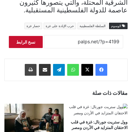
الشرقية المحتلة، والتي يتصورها كثيرون
عاصمة للدولة الفلسطينية المستقبلية.
الوسوم
السلطة الفلسطينية
حرب الإبادة على غزة
حصار غزة
نسخ الرابط
فيسبوك
‫X
واتساب
تيلقرام
مشاركة عبر البريد
طباعة
مقالات ذات صلة
وول ستريت جورنال: غزة في قلب
الاحتقان المتزايد في الأردن ومصر