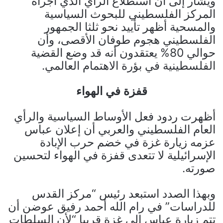
ويشار إلى أن استطلاع الرأي الذي أجراه
المركز الفلسطيني للبحوث السياسية
والمسحية أظهر تأييد نحو ثلثا الجمهور
الفلسطيني هجوم طوفان الأقصى، وأن
حوالي 80% يعتقدون أنه قد وضع القضية
الفلسطينية في بؤرة الاهتمام العالمي.
قفزة في الهواء
أظهرت ردود فعل الأوساط السياسية والرأي
العام الفلسطيني والعربي أن إعلان عباس
عزمه زيارة غزة في خضم حرب الإبادة
الإسرائيلية لا تتعدى قفزة في الهواء لتحسين
صورته.
وبهذا الصدد استبعد رئيس “مركز القدس
للدراسات” في رام الله أحمد رفيق عوضن أن
تتم زيارة عباس إلى غزة قريبا “لأن السلطات