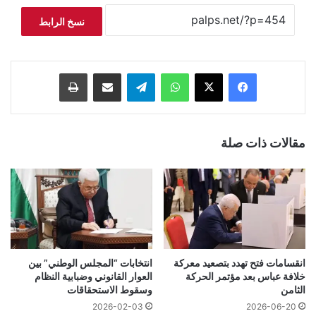
نسخ الرابط
فيسبوك
‫X
واتساب
تيلقرام
مشاركة عبر البريد
طباعة
مقالات ذات صلة
انقسامات فتح تهدد بتصعيد معركة
انتخابات “المجلس الوطني” بين
خلافة عباس بعد مؤتمر الحركة
العوار القانوني وضبابية النظام
الثامن
وسقوط الاستحقاقات
2026-02-03
2026-06-20