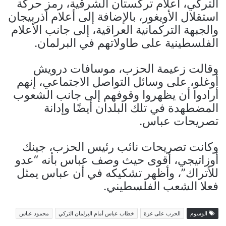
التركي، أعلام تركستان الشرقية، رمز حركة
استقلال الأويغور، بالإضافة إلى أعلام أذربيجان
والجبهة التركمانية العراقية، إلى جانب الأعلام
الفلسطينية على طاولاتهم في البرلمان.
وقالت زعيمة الحزب، موسافات درويش
أوغلو، على وسائل التواصل الاجتماعي، إنهم
أرادوا أن يظهروا وقوفهم إلى جانب الشعوب
المضطهدة في تلك البلدان أيضًا وإدانة
تصريحات عباس.
وكانت تصريحات نائب رئيس الحزب، جينك
أوزاتيجي، أقوى حيث وصف عباس بأنه “عدو
للأتراك”، وأظهر تشكيكه في أن عباس يمثل
فعلا الشعب الفلسطيني.
الوسوم
الحرب على غزة
خطاب عباس أمام البرلمان التركي
محمود عباس