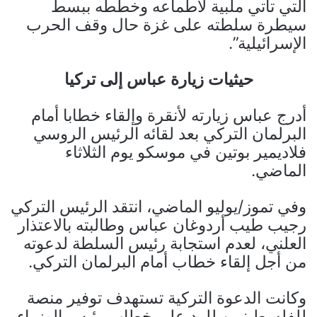
التي تأتي ملبية لأطماعه وخططه ببسط
سيطرة سلطته على غزة حال وقف الحرب
الإسرائيلية”.
حيثيات زيارة عباس إلى تركيا
أدرج عباس زيارته لأنقرة وإلقاء خطابا أمام
البرلمان التركي بعد لقائه الرئيس الروسي
فلاديمير بوتين في موسكو يوم الثلاثاء
الماضي.
وفي تموز/يوليو الماضي، انتقد الرئيس التركي
رجيب طيب أردوغان عباس وطالبته بالاعتذار
العلني، لعدم استجابة رئيس السلطة لدعوته
من أجل إلقاء خطاب أمام البرلمان التركي.
وكانت الدعوة التركية تستهدف توفير منصة
للفلسطينيين للرد على خطاب رئيس الوزراء