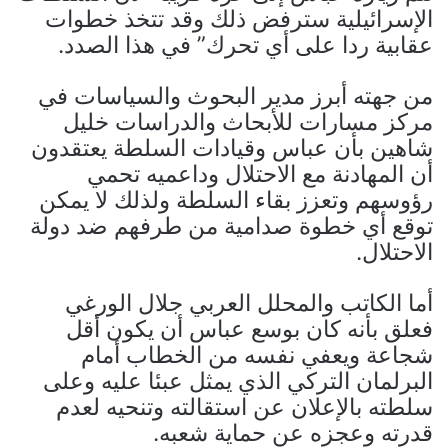
الإسرائيلية سترفض ذلك وقد تتخذ خطوات
عقابية ردا على أي تحرك” في هذا الصدد.
من جهته أبرز مدير البحوث والسياسات في
مركز مسارات للأبحاث والدراسات خليل
شاهين بأن عباس وقيادات السلطة يعتقدون
أن المهادنة مع الاحتلال وداعميه تحمي
رؤوسهم وتعزز بقاء السلطة ولذلك لا يمكن
توقع أي خطوة صدامية من طرفهم ضد دولة
الاحتلال.
أما الكاتب والمحلل العربي جلال الورغي
فعلق بأنه كان بوسع عباس أن يكون أقل
شجاعة ويعفي نفسه من الخطاب أمام
البرلمان التركي الذي يمثل عبئا عليه وعلى
سلطته بالإعلان عن استقالته وتنحيه لعدم
قدرته وعجزه عن حماية شعبه.