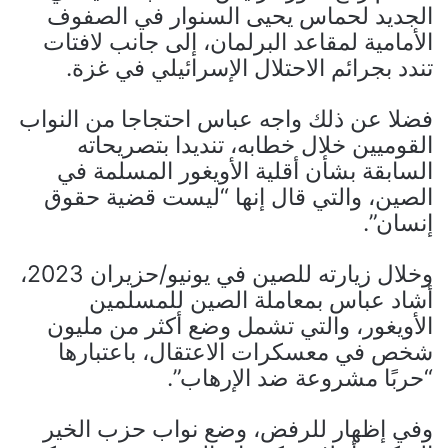
الجديد لحماس يحيى السنوار في الصفوف
الأمامية لمقاعد البرلمان، إلى جانب لافتات
تندد بجرائم الاحتلال الإسرائيلي في غزة.
فضلا عن ذلك واجه عباس احتجاجا من النواب
القوميين خلال خطابه، تنديدا بتصريحاته
السابقة بشأن أقلية الأويغور المسلمة في
الصين، والتي قال إنها “ليست قضية حقوق
إنسان”.
وخلال زيارته للصين في يونيو/حزيران 2023،
أشاد عباس بمعاملة الصين للمسلمين
الأويغور، والتي تشمل وضع أكثر من مليون
شخص في معسكرات الاعتقال، باعتبارها
“حربًا مشروعة ضد الإرهاب”.
وفي إظهار للرفض، وضع نواب حزب الخير