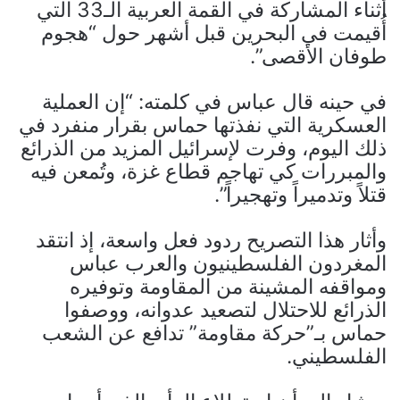
أثناء المشاركة في القمة العربية الـ33 التي
أُقيمت في البحرين قبل أشهر حول “هجوم
طوفان الأقصى”.
في حينه قال عباس في كلمته: “إن العملية
العسكرية التي نفذتها حماس بقرار منفرد في
ذلك اليوم، وفرت لإسرائيل المزيد من الذرائع
والمبررات كي تهاجم قطاع غزة، وتُمعن فيه
قتلاً وتدميراً وتهجيراً”.
وأثار هذا التصريح ردود فعل واسعة، إذ انتقد
المغردون الفلسطينيون والعرب عباس
ومواقفه المشينة من المقاومة وتوفيره
الذرائع للاحتلال لتصعيد عدوانه، ووصفوا
حماس بـ”حركة مقاومة” تدافع عن الشعب
الفلسطيني.