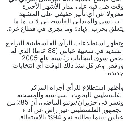
وقت ظل فيه على مدار الأشهر الأخيرة
معزولا عن أي تأثير حقيقي على المشهد
السياسي والميداني الفلسطيني لا سيما ما
يتعلق بحرب الإبادة وما يجرى في قطاع غزة.
وتظهر استطلاعات الرأي الفلسطينية التراجع
الشديد في شعبية عباس (88 عاما) الذي لم
يخض سوى انتخابات رئاسية عام 2005
ورفض وعرقل منذ ذلك الوقت أي انتخابات
جديدة.
وأظهر استطلاع للرأي أجراه المركز
الفلسطيني للبحوث السياسية والمسحية
ونشر في حزيران/يونيو الماضي، أن 85٪ من
الجمهور الفلسطيني غير راض عن أداء
عباس، بينما يطالبه نحو 94% بالاستقالة.