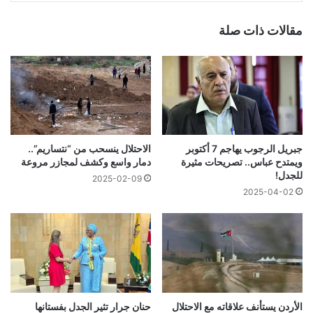
مقالات ذات صلة
جبريل الرجوب يهاجم 7 أكتوبر
الاحتلال ينسحب من “نتساريم”..
ويمتدح عباس.. تصريحات مثيرة
دمار واسع وكشف لمجازر مروعة
للجدل!
2025-02-09
2025-04-02
الأردن يستأنف علاقاته مع الاحتلال
حنان جرار تثير الجدل بفستانها