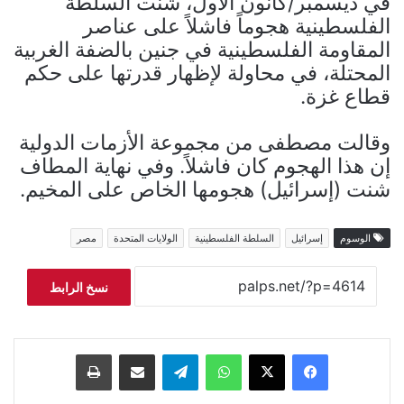
في ديسمبر/كانون الأول، شنت السلطة
الفلسطينية هجوماً فاشلاً على عناصر
المقاومة الفلسطينية في جنين بالضفة الغربية
المحتلة، في محاولة لإظهار قدرتها على حكم
قطاع غزة.
وقالت مصطفى من مجموعة الأزمات الدولية
إن هذا الهجوم كان فاشلاً. وفي نهاية المطاف
شنت (إسرائيل) هجومها الخاص على المخيم.
الوسوم
إسرائيل
السلطة الفلسطينية
الولايات المتحدة
مصر
نسخ الرابط
فيسبوك
‫X
واتساب
تيلقرام
مشاركة عبر البريد
طباعة