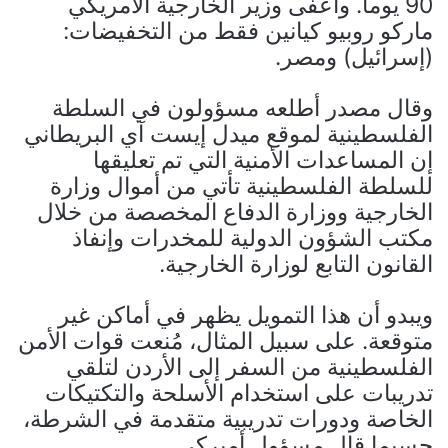
90 يوما. وأعفى وزير الخارجية الأمريكي
ماركو روبيو كيانين فقط من التخفيضات:
(إسرائيل) ومصر.
وقال مصدر أطلعه مسؤولون في السلطة
الفلسطينية لموقع ميدل إيست آي البريطاني
إن المساعدات الأمنية التي تم تعليقها
للسلطة الفلسطينية تأتي من أموال وزارة
الخارجية ووزارة الدفاع المخصصة من خلال
مكتب الشؤون الدولية للمخدرات وإنفاذ
القانون التابع لوزارة الخارجية.
ويبدو أن هذا التمويل يظهر في أماكن غير
متوقعة. على سبيل المثال، مُنعت قوات الأمن
الفلسطينية من السفر إلى الأردن لتلقي
تدريبات على استخدام الأسلحة والتكتيكات
الخاصة ودورات تدريبية متقدمة في الشرطة،
حسبما قال مسؤول أميركي.