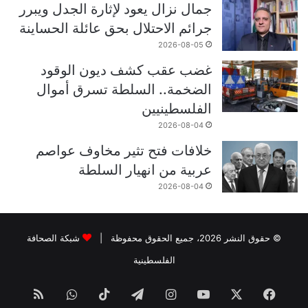
جمال نزال يعود لإثارة الجدل ويبرر
جرائم الاحتلال بحق عائلة الحساينة
2026-08-05
غضب عقب كشف ديون الوقود
الضخمة.. السلطة تسرق أموال
الفلسطينيين
2026-08-04
خلافات فتح تثير مخاوف عواصم
عربية من انهيار السلطة
2026-08-04
© حقوق النشر 2026، جميع الحقوق محفوظة |
شبكة الصحافة
الفلسطينية
فيسبوك
‫X
‫YouTube
انستقرام
تيلقرام
‫TikTok
واتساب
ملخص