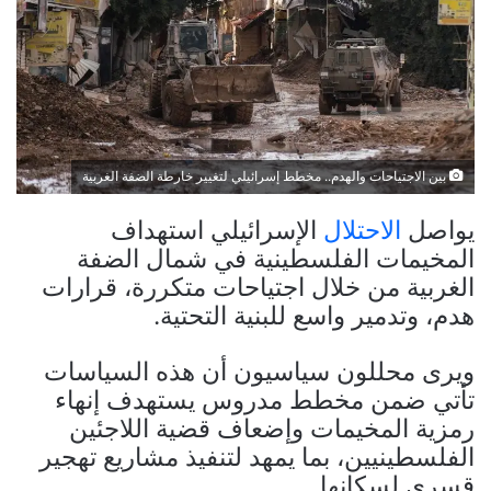
بين الاجتياحات والهدم.. مخطط إسرائيلي لتغيير خارطة الضفة الغربية
يواصل
الاحتلال
الإسرائيلي استهداف
المخيمات الفلسطينية في شمال الضفة
الغربية من خلال اجتياحات متكررة، قرارات
هدم، وتدمير واسع للبنية التحتية.
ويرى محللون سياسيون أن هذه السياسات
تأتي ضمن مخطط مدروس يستهدف إنهاء
رمزية المخيمات وإضعاف قضية اللاجئين
الفلسطينيين، بما يمهد لتنفيذ مشاريع تهجير
قسري لسكانها.