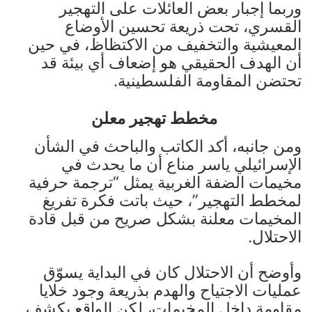
وربما إجبار بعض العائلات على التهجير
القسري، تحت ذريعة تحسين الأوضاع
المعيشية والتخفيف من الاكتظاظ، في حين
أن الهدف الحقيقي هو إضعاف أي بيئة قد
تحتضن المقاومة الفلسطينية.
مخطط تهجير معلن
ومن جانبه، أكد الكاتب والباحث في الشأن
الإسرائيلي ياسر مناع أن ما يحدث في
مخيمات الضفة الغربية يمثل “ترجمة حرفية
لمخطط التهجير”، حيث باتت فكرة تفريغ
المخيمات معلنة بشكل صريح من قبل قادة
الاحتلال.
وأوضح أن الاحتلال كان في البداية يسوّق
عمليات الاجتياح والهدم بذريعة وجود خلايا
مقاومة داخل المخيمات، لكن الواقع يكشف