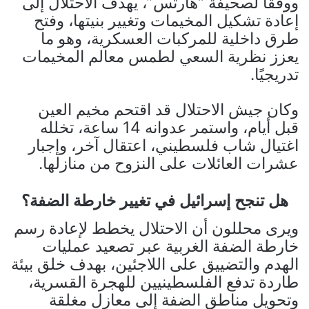
ووفقًا لصحيفة “هآرتس”، يهدف الاحتلال إلى
إعادة تشكيل المخيمات وتغيير بنيتها، وفتح
طرق داخلية للمركبات العسكرية، وهو ما
يعزز نظرية السعي لطمس معالم المخيمات
تدريجيًا.
وكان جيش الاحتلال قد اقتحم مخيم العين
قبل أيام، واستمر عدوانه 14 ساعة، تخلله
اغتيال شاب فلسطيني، اعتقال آخر، وإجبار
عشرات العائلات على النزوح من منازلها.
هل تنجح إسرائيل في تغيير خارطة الضفة؟
ويرى محللون أن الاحتلال يخطط لإعادة رسم
خارطة الضفة الغربية عبر تصعيد عمليات
الهدم والتضييق على اللاجئين، بهدف خلق بيئة
طاردة تدفع الفلسطينيين للهجرة القسرية،
وتحويل مناطق الضفة إلى معازل مغلقة