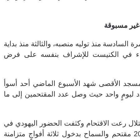
غير مسبوقة
ة السادسة منذ توليه منصبه، والثالثة منذ بداية
اء في الكنيست للإشراف بنفسه على فرض
مسجد الأقصى شهد الأسبوع الماضي أحد أسوأ
دد ليومٍ واحد حيث وصل عدد المقتحمين إلى ما
ال رعت الاقتحام وكثفت الحضور اليهودي في
الأقصى بزيادة حجم فوج المقتحمين إلى 200 مقتحم والسماح بدخول ثلاثة أفواجٍ متزامنة