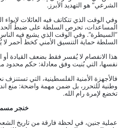
الشرعي” هو التهديد الأبرز.
وفي الوقت الذي تتكاتف فيه العائلات لإيواء ا
المساعدات، تحرص السلطة على ضبط الحدود
“السيطرة”. وفي الوقت الذي يشيع فيه الناس أ
السلطة حماية التنسيق الأمني كخط أحمر لا ي
هذا الانفصام لا يُفسر فقط بضعف القيادة أو ا
نفسها، التي بُنيت وفق معادلة: حكم محدود م
وطنية للتحرر، بل ضمن مهمة واضحة: منع اندلا
تخضع لإمرة رام الله.
خنجر مسمو
عملية جنين، في لحظة فارقة من تاريخ الشعب