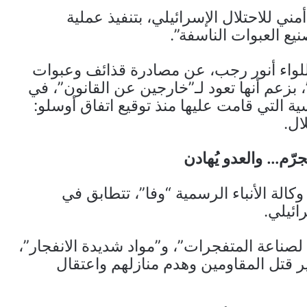
ني للاحتلال الإسرائيلي، بتنفيذ عملية
ع العبوات الناسفة”.
اللواء أنور رجب، عن مصادرة قذائف وعبوات
بزعم أنها تعود لـ”خارجين عن القانون”، في
ة التي قامت عليها منذ توقيع اتفاق أوسلو:
ال.
جرّم… والعدو يُهادن
كالة الأنباء الرسمية “وفا”، تتطابق في
ائيلي.
ناعة المتفجرات”، و”مواد شديدة الانفجار”،
 قتل المقاومين وهدم منازلهم واعتقال