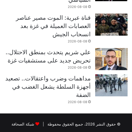
2026-08-08
قناة عبرية: الموت مصير عناصر
العصابات العميلة في غزة بعد
انسحاب الجيش
2026-08-08
علي شريم يتحدث بمنطق الاحتلال..
تحريض جديد على مستشفيات غزة
2026-08-08
مداهمات وضرب واعتقالات.. تصعيد
أجهزة السلطة يشعل الغضب في
الضفة
2026-08-08
© حقوق النشر 2026، جميع الحقوق محفوظة |
شبكة الصحافة