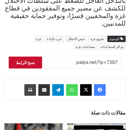
بالتدخل العاجل للضغط على سلطات الاحتلال
للكشف عن مصير جميع المفقودين في قطاع
غزة والمخفيين قسرًا، وتوفير حماية حقيقية
للمدنيين.
الوسوم
تجويع غزة
جيش الاحتلال
حرب الإبادة
غزة
مراكز المساعدات
مساعدات غزة
نسخ الرابط
فيسبوك
‫X
واتساب
تيلقرام
مشاركة عبر البريد
طباعة
مقالات ذات صلة