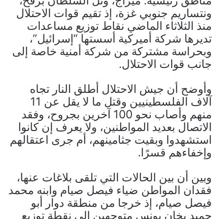
مناطق رئيسية: ميراج، وتل السلطان برفح،
ونتساريم جنوبي غزة، إذ تقيم قوات الاحتلال
منذ الثلاثاء الماضي نقاط توزيع مساعدات
تديرها شركة أميركية أسستها “إسرائيل”،
وبحراسة مشتركة من شركة أمنية خاصة إلى
جانب قوات الاحتلال.
وأوضح أن جيش الاحتلال أطلق النار تجاه
آلاف الفلسطينيين وقتل ما لا يقل عن 11
منهم وأصاب نحو 100 آخرين بجروح، وفقد
الاتصال بعديد المواطنين، ولا يعرف إن كانوا
استشهدوا وبقيت جثامينهم، أم جرى اعتقالهم
وإخفاءهم قسرًا.
وبين أن بين الحالات التي تلقى بلاغات عنها،
فقدان المواطن ضياء فيصل صيام وابنه محمد
فيصل صيام، إذ خرجا من منطقة دوار أبو
حميد بخان يونس متوجهين إلى نقطة توزيع