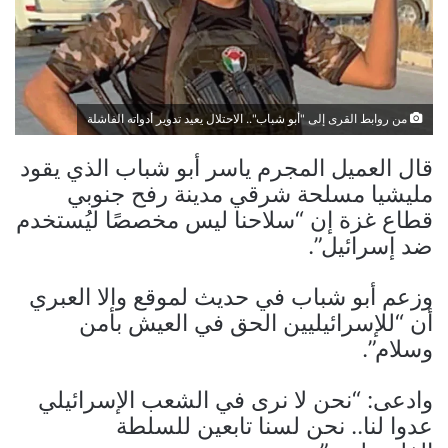
من روابط القرى إلى "أبو شباب".. الاحتلال يعيد تدوير أدواته الفاشلة
قال العميل المجرم ياسر أبو شباب الذي يقود
مليشيا مسلحة شرقي مدينة رفح جنوبي
قطاع غزة إن “سلاحنا ليس مخصصًا ليُستخدم
ضد إسرائيل”.
وزعم أبو شباب في حديث لموقع والا العبري
أن “للإسرائيليين الحق في العيش بأمن
وسلام”.
وادعى: “نحن لا نرى في الشعب الإسرائيلي
عدوا لنا.. نحن لسنا تابعين للسلطة