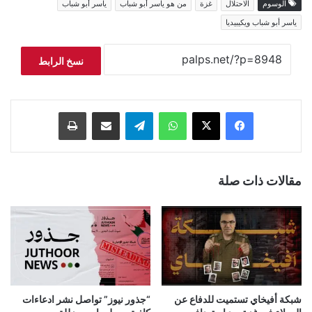
الوسوم
الاحتلال
غزة
من هو ياسر أبو شباب
ياسر أبو شباب
ياسر أبو شباب ويكيبيديا
نسخ الرابط
فيسبوك
‫X
واتساب
تيلقرام
مشاركة عبر البريد
طباعة
مقالات ذات صلة
شبكة أفيخاي تستميت للدفاع عن
“جذور نيوز” تواصل نشر ادعاءات