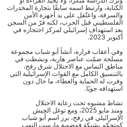
وترك الدراسة مبكرًا، ولا يجيد القراءة أو
الكتابة، وارتبط اسمه سابقًا بتجارة المخدرات
والسرقة، واعتُقل على يد أجهزة الأمن
الفلسطيني قبل الحرب، لكنه فرّ من السجن
بعد استهداف إسرائيلي لمركز احتجازه في
أكتوبر 2023.
وفي أعقاب فراره، أنشأ أبو شباب مجموعة
مسلحة ضمّت عناصر هاربة، ونشطت في
مناطق التماس مع الاحتلال شرق رفح،
بالتنسيق الكامل مع القوات الإسرائيلية التي
وفرت له الحماية والغطاء، ما حال دون
استهدافه جويًا.
نشاط مشبوه تحت رعاية الاحتلال
ومنذ مايو 2025، ومع توغل الجيش
الإسرائيلي في رفح، برز اسم أبو شباب
كمتحكم بشبكة فوضوية مارست النهب