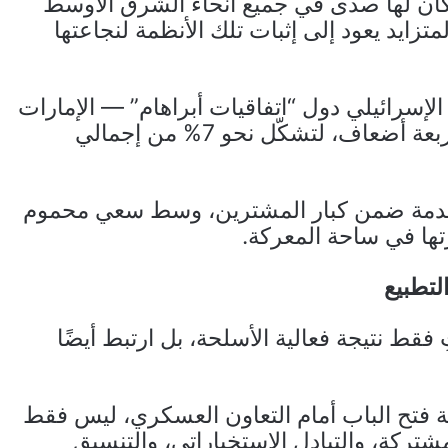
ة كان لها صدى في جميع أنحاء الشرق الأوسط
زايد يعود إلى إثبات تلك الأنظمة لنجاعتها
 الإسرائيلي دول “اتفاقيات أبراهام” — الإمارات
والبحرين والمغرب — التي ارتفعت وارداتها أربعة أضعاف، لتشكّل نحو 7% من إجمالي
متقدمة ضمن كبار المشترين، وسط سعي محموم
ها في ساحة المعركة.
لتطبيع
 فقط نتيجة فعالية الأسلحة، بل ارتبط أيضًا
 فتح الباب أمام التعاون العسكري، ليس فقط
شتركة، والتبادل الاستخباراتي، والتنسيق