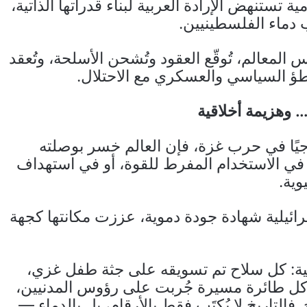
تستنهض الإرادة العربية لبناء قدراتها الذاتية،
دماء الفلسطينيين.
مس المعالم، تُوقّع العقود وتُشحن الأسلحة، وتُعقد
ؤ السياسي والعسكري مع الاحتلال.
 وهزيمة أخلاقية
وجيًا في حرب غزة، فإن العالم خسر بوصلته
د في الاستخدام المفرط للقوة، أو في استهداف
وية.
رائيلية شهادة جودة دموية، عززت مكانتها كجهة
ية: كل سلاح تم تسويقه على جثة طفل غزي،
كل طائرة مسيرة جُربت على رؤوس المدنيين،
فالتاريخ لا يُكتَب فقط بالأرقام، بل بالدماء —