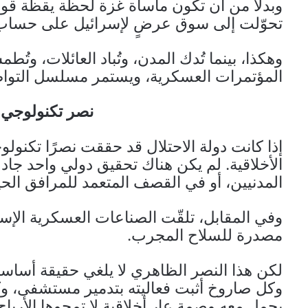
وبدلًا من أن تكون مأساة غزة لحظة يقظة قومية 
تحوّلت إلى سوق عرضٍ لإسرائيل على حساب 
وهكذا، بينما تُدك المدن، وتُباد العائلات، وتُط
المؤتمرات العسكرية، ويستمر مسلسل التواط
نصر تكنولوجي…
إذا كانت دولة الاحتلال قد حققت نصرًا تكنول
الأخلاقية. لم يكن هناك تحقيق دولي واحد جا
المدنيين، أو في القصف المتعمد للمرافق الحي
وفي المقابل، تلقّت الصناعات العسكرية الإس
مصدرة للسلاح المجرب.
لكن هذا النصر الظاهري لا يلغي حقيقة أساس
وكل صاروخ أثبت فعاليته بتدمير مستشفى، و
يحمل معه وصمة عار أخلاقية لا تمحوها الأرباح. 