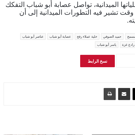
ياتها الميدانية، تواصل عصابة أبو شباب التفكك
قت تشير فيه التطورات الميدانية إلى أن
ه.
مسمح
حميد الصوفي
خلية عملاء رفح
عصابة أبو شباب
عناصر أبو شباب
رادع غزة
ياسر أبو شباب
نسخ الرابط
‫X
مشاركة عبر البريد
طباعة