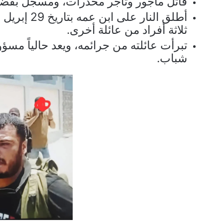
قاتل مأجور وتاجر مخدرات، ومسجل بقضاي
ثلاثة أفراد من عائلة أخرى.
تبرأت عائلته من جرائمه، ويعد حالياً م
شباب.