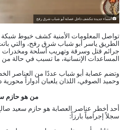
أسماء جديدة تنكشف داخل عصابة أبو شباب شرق رفح
تواصل المعلومات الأمنية كشف خيوط شبكة 
الطريق ياسر أبو شباب شرق رفح، والتي باتت
جرائم قتل وسرقة وتهريب أسلحة ومخدرات وأ
المساعدات الإنسانية، ما تسبب في حالة من 
وتضم عصابة أبو شباب عددًا من العناصر ال
وحميد الصوفي، اللذان يلعبان أدواراً محورية
من هو حازم س
أحد أخطر عناصر العصابة هو حازم سعيد صالح
سجلاً إجرامياً بارزاً: