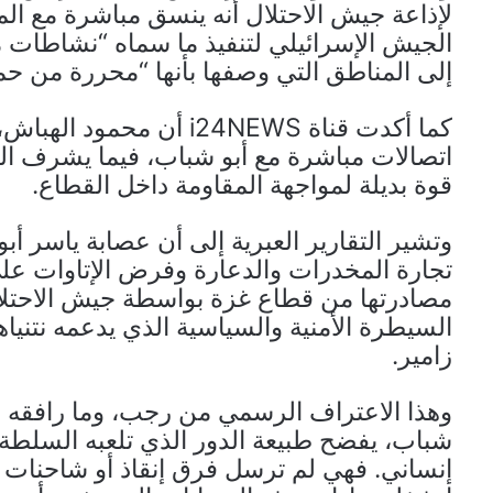
لإذاعة جيش الاحتلال أنه ينسق مباشرة مع الم
الجيش الإسرائيلي لتنفيذ ما سماه “نشاطات م
إلى المناطق التي وصفها بأنها “محررة من 
كما أكدت قناة i24NEWS 
اتصالات مباشرة مع أبو شباب، فيما يشرف ال
قوة بديلة لمواجهة المقاومة داخل القطاع.
وتشير التقارير العبرية إلى أن عصابة ياسر
تجارة المخدرات والدعارة وفرض الإتاوات ع
مصادرتها من قطاع غزة بواسطة جيش الاحتلال
السيطرة الأمنية والسياسية الذي يدعمه نتنيا
زامير.
وهذا الاعتراف الرسمي من رجب، وما رافقه م
شباب، يفضح طبيعة الدور الذي تلعبه السلطة
إنساني. فهي لم ترسل فرق إنقاذ أو شاحنات إغا