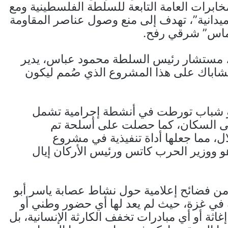
خابرات العامة التابعة للسلطة الفلسطينية ومع
يدانية”، تهدف إلى منع وصول عناصر المقاومة
حماس” شرقي رفح.
أن محمود الهباش، مستشار رئيس السلطة محمود عباس، يدير
شاباك على هذا المشروع الذي صُمم ليكون
 أبو شباب تورطت في أنشطة إجرامية تشمل
لى السكان، كما حصلت على أسلحة تم
، مما جعلها أداة تنفيذية في مشروع
هو ووزير الحرب كاتس ورئيس الأركان إيال
ن فضائح إعلامية حول نشاط عصابة ياسر أبو
 في غزة، حيث لم يعد لها أي حضور وطني أو
ثة أو أي مبادرات تخفف الكارثة الإنسانية، بل