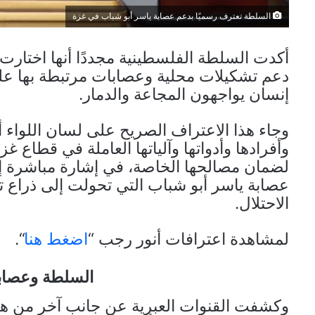
السلطة تعترف رسميًا بدعم عصابة ياسر أبو شباب في غزة
أكدت السلطة الفلسطينية مجددًا أنها اختار
دعم تشكيلات محلية وعصابات مرتبطة بها عل
إنسان يواجهون المجاعة والدمار.
وجاء هذا الاعتراف الصريح على لسان اللوا
وأفرادها وأدواتها وآلياتها العاملة في قطاع غ
لضمان مصالحها الخاصة، في إشارة مباشرة إل
عصابة ياسر أبو شباب التي تحولت إلى ذراع
الاحتلال.
لمشاهدة اعترافات أنور رجب “
اضغط هنا
“.
السلطة وعصابة
وكشفت القنوات العبرية عن جانب آخر من هذ