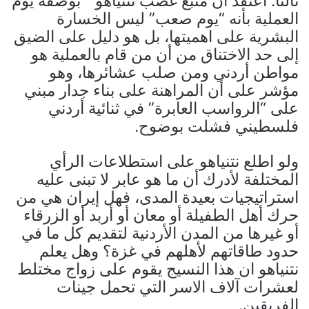
ثالثا: اعتقد أن منبع غضب نتنياهو ” بوصفه يوم
العملية بأنه “يوم صعب” ليس الخسارة
البشرية على اهميتها، بل هو دليل على الضيق
إلى حد الاختناق من أن من قام بالعملية هو
مواطن أردني ومن صلب عشائرها، وهو
مؤشر على أن المراهنة على بناء جدار مبني
على “الرواسب العابرة” في ثنائية أردني
فلسطيني فشلت بوضوح.
ولو اطلع نتنياهو على استطلاعات الرأي
المختلفة لأدرك أن ما هو عابر لا تبنى عليه
استراتيجيات بعيدة المدى، فهل إيران هي من
حرك أهل الطفيلة أو معان أو أربد أو الزرقاء
أو غيرها من المدن الأردنية لتقديم كل ما في
حدود طاقاتهم لأهلهم في غزة؟ وهل يعلم
نتنياهو ان هذا النسيج يقوم على زواج مختلط
لعشرات آلاف الاسر التي تحمل جينات
الفريقين.