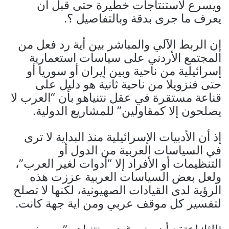
ويسرع لاستنتاجات خطيرة حتى قبل أن
يعرف ما جرى بدقة وبالتفاصيل ؟.
إن الربط الآلي والمباشر بين أية رد فعل من
المجتمع الأردني على سياسات استعمارية
إسرائيلية من ناحية وبين إيران أو سوريا أو
حتى فنزويلا من ناحية ثانية هو دليل على
قناعة مستقرة في عقل نتنياهو بأن “العرب لا
يصلحون إلا كمقاولين” للمشاريع الدولية.
إذ أن الأدبيات الإسرائيلية منذ البداية لا ترى
في السياسات العربية من الدول أو
التنظيمات أو الأفراد إلا “أدوات لغير العرب”،
ولعل بعض السياسات العربية عززت هذه
الرؤية لدى القيادات الصهيونية، لكنها لا تصلح
لتفسير كل موقف عربي ومن اية جهة كانت.