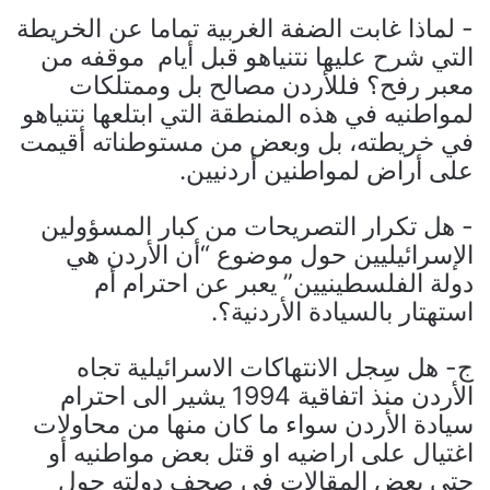
‌- لماذا غابت الضفة الغربية تماما عن الخريطة
التي شرح عليها نتنياهو قبل أيام موقفه من
معبر رفح؟ فللأردن مصالح بل وممتلكات
لمواطنيه في هذه المنطقة التي ابتلعها نتنياهو
في خريطته، بل وبعض من مستوطناته أقيمت
على أراض لمواطنين أردنيين.
‌- هل تكرار التصريحات من كبار المسؤولين
الإسرائيليين حول موضوع “أن الأردن هي
دولة الفلسطينيين” يعبر عن احترام أم
استهتار بالسيادة الأردنية؟.
ج‌- هل سِجل الانتهاكات الاسرائيلية تجاه
الأردن منذ اتفاقية 1994 يشير الى احترام
سيادة الأردن سواء ما كان منها من محاولات
اغتيال على اراضيه او قتل بعض مواطنيه أو
حتى بعض المقالات في صحف دولته حول