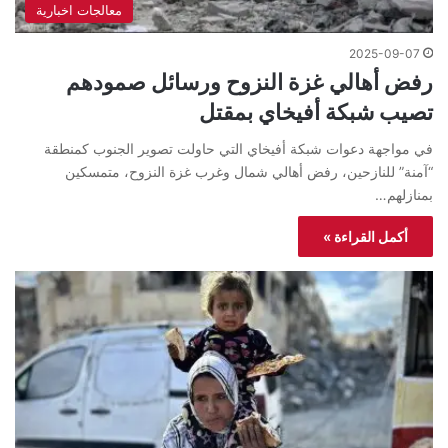
معالجات اخبارية
2025-09-07
رفض أهالي غزة النزوح ورسائل صمودهم
تصيب شبكة أفيخاي بمقتل
في مواجهة دعوات شبكة أفيخاي التي حاولت تصوير الجنوب كمنطقة
“آمنة” للنازحين، رفض أهالي شمال وغرب غزة النزوح، متمسكين
بمنازلهم…
أكمل القراءة »