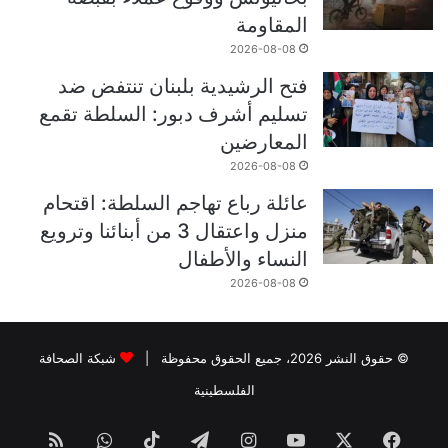
المقاومة
2026-08-08
فتح الرشيدية بلبنان تنتفض ضد
تسليم أشرف دبور: السلطة تقمع
المعارضين
2026-08-08
عائلة رباع تهاجم السلطة: اقتحام
منزل واعتقال 3 من أبنائنا وترويع
النساء والأطفال
2026-08-08
© حقوق النشر 2026، جميع الحقوق محفوظة |
شبكة الصحافة
الفلسطينية
فيسبوك
‫X
‫YouTube
انستقرام
تيلقرام
‫TikTok
واتساب
ملخص