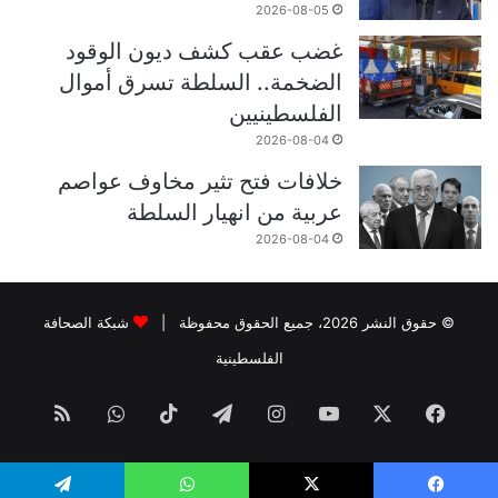
2026-08-05
غضب عقب كشف ديون الوقود
الضخمة.. السلطة تسرق أموال
الفلسطينيين
2026-08-04
خلافات فتح تثير مخاوف عواصم
عربية من انهيار السلطة
2026-08-04
© حقوق النشر 2026، جميع الحقوق محفوظة |
شبكة الصحافة
الفلسطينية
فيسبوك
‫X
‫YouTube
انستقرام
تيلقرام
‫TikTok
واتساب
ملخص
الموقع