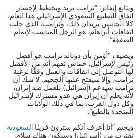
ويتابع إيفانز: “ترامب يريد ويخطط لإحضار
اتفاق التطبيع السعودي الإسرائيلي هذا العام،
كلا الجانبين يريدان ذلك، وترامب، الذي جلب
اتفاقات أبراهام، هو الرجل المناسب لإتمام
الصفقة”.
ويضيف “أؤمن بأن دونالد ترامب هو أفضل
رئيس لإسرائيل. حماس تفهم أنه من الأفضل
لها التوصل إلى اتفاقات والعمل وفقًا لرغبة
ترامب، وإلا سيفتح عليها الجحيم. لا شك أن
ترامب سيدعم (إسرائيل) للعمل ضد إيران،
لأنه يعلم أن إيران هي عدو مشترك لإسرائيل
وكل دول الغرب، بما في ذلك الولايات
المتحدة بالطبع”.
ويختم “أنا أعرف أنكم سترون قريبًا
السعودية
تقترب من (إسرائيل) وسيكون هناك سلام.