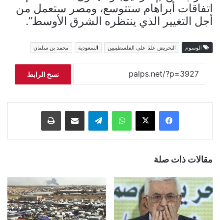
اتفاقات أبراهام ستتوسع، ومصر ستعمل من
أجل التغيير الذي ينتظره الشرق الأوسط”.
الوسوم
التحريض علنا على الفلسطينيين
السعودية
محمد بن سلمان
نسخ الرابط
فيسبوك
‫X
واتساب
تيلقرام
مشاركة عبر البريد
طباعة
مقالات ذات صلة