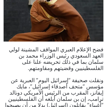
فضح الإعلام العبري المواقف المشينة لولي
العهد السعودي رئيس الوزراء محمد بن
سلمان بما في ذلك تحريضه علنا على
الفلسطينيين وقضيتهم ومقاومتهم.
ونقلت صحيفة “إسرائيل اليوم” العبرية عن
مؤسس “متحف أصدقاء إسرائيل”، مايك
إيفانز، المقرب من الرئيس الأمريكي دونالد
ترامب، إن بن سلمان أبلغه أن الفلسطينيين
“أغبياء” يقاتلون (إسرائيل) بدلا من أن يصبحوا