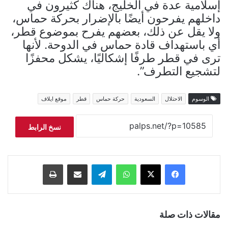
إسلامية عدة في الخليج، هناك كثيرون في
داخلهم يفرحون أيضًا بالإضرار بحركة حماس،
ولا يقل عن ذلك، بعضهم يفرح بموضوع قطر،
أي باستهداف قادة حماس في الدوحة. لأنها
ترى في قطر طرفًا إشكاليًا، يشكل محفزًا
لتشجيع التطرف”.
الوسوم
الاحتلال
السعودية
حركة حماس
قطر
موقع ايلاف
نسخ الرابط
فيسبوك
‫X
واتساب
تيلقرام
مشاركة عبر البريد
طباعة
مقالات ذات صلة