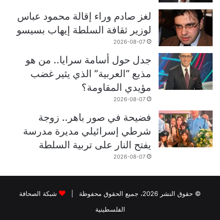
لغز صادم وراء إقالة محمود عباس
لوزير ثقافة السلطة إيهاب بسيسو
2026-08-07
جدل حول أسامة سرايا.. من هو
مذيع “العربية” الذي يثير غضب
مؤيدي المقاومة؟
2026-08-07
فضيحة في صور باهر.. زوجة
شرطي إسرائيلي مديرة مدرسة
يفتح النار على تربية السلطة
2026-08-07
© حقوق النشر 2026، جميع الحقوق محفوظة |
شبكة الصحافة
الفلسطينية