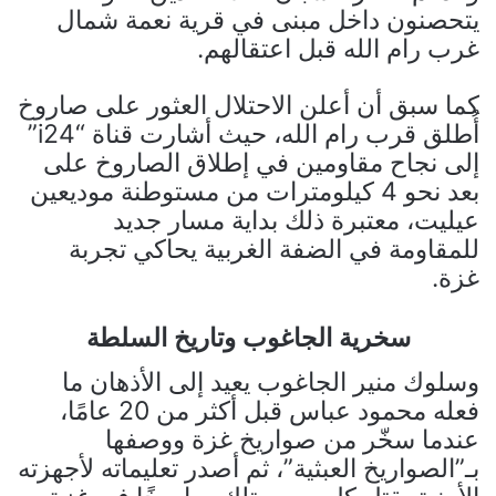
يتحصنون داخل مبنى في قرية نعمة شمال
غرب رام الله قبل اعتقالهم.
كما سبق أن أعلن الاحتلال العثور على صاروخ
أُطلق قرب رام الله، حيث أشارت قناة “i24”
إلى نجاح مقاومين في إطلاق الصاروخ على
بعد نحو 4 كيلومترات من مستوطنة موديعين
عيليت، معتبرة ذلك بداية مسار جديد
للمقاومة في الضفة الغربية يحاكي تجربة
غزة.
سخرية الجاغوب وتاريخ السلطة
وسلوك منير الجاغوب يعيد إلى الأذهان ما
فعله محمود عباس قبل أكثر من 20 عامًا،
عندما سخّر من صواريخ غزة ووصفها
بـ”الصواريخ العبثية”، ثم أصدر تعليماته لأجهزته