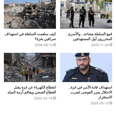
قمع السلطة يتصاعد.. والأسرى
كيف ساهمت السلطة في استهداف
المحررون أول المستهدفين
صرافين بغزة؟
2026-06-12
2025-11-24
استهداف قادة الأمن في غزة..
انقطاع الكهرباء عن غزة يشل
الاحتلال يعزز الفوضى لضرب
القطاع الصحي ويفاقم أزمة المياه
الاستقرار
2025-03-14
2025-05-13